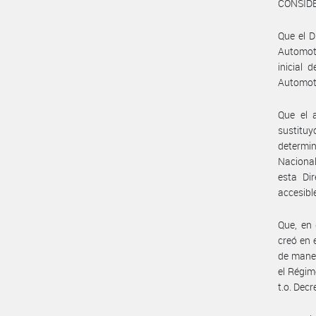
CONSID
Que el D
Automoto
inicial 
Automoto
Que el 
sustitu
determi
Nacional
esta Dir
accesibl
Que, en
creó en 
de maner
el Régim
t.o. Dec