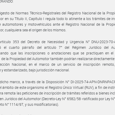
ERANDO:
igesto de Normas Técnico-Registrales del Registro Nacional de la Prop
r en su Título II, Capítulo I regula todo lo atinente a los trámites de in
de automotores y motovehículos ante el Registro Nacional de la Prop
r, cualquiera sea el origen de los mismos.
artículo 353 del Decreto de Necesidad y Urgencia N° DNU-2023-70
yó el cuarto párrafo del artículo 7° del Régimen Jurídico del A
nando que las inscripciones o anotaciones que se practiquen en el 
 de la Propiedad del Automotor también podrían realizarse directamente
ección Nacional, en el marco de un servicio de inscripción remoto, 
e y estandarizado, bajo jurisdicción nacional.
 dicho marco, a través de la Disposición N° DI-2025-74-APN-DNRNPA
el ámbito de este organismo el Registro Único Virtual (RUV), a fin de ins
a remota las peticiones de inscripción de trámites referidos a bienes inc
en Jurídico del Automotor (Decreto-Ley N° 6582/58 -ratificado por Ley N°
reto N° 1114/97, y sus modificatorias).