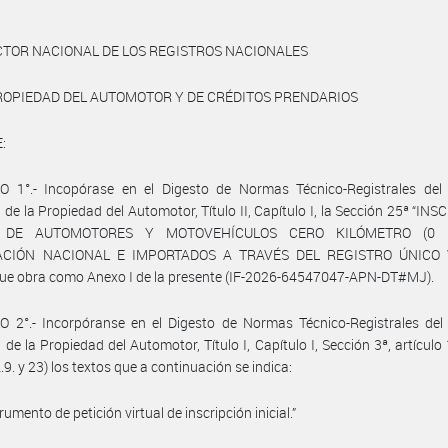
CTOR NACIONAL DE LOS REGISTROS NACIONALES
ROPIEDAD DEL AUTOMOTOR Y DE CRÉDITOS PRENDARIOS
:
O 1°.- Incopórase en el Digesto de Normas Técnico-Registrales del 
 de la Propiedad del Automotor, Título II, Capítulo I, la Sección 25ª “IN
L DE AUTOMOTORES Y MOTOVEHÍCULOS CERO KILÓMETRO (0
ACIÓN NACIONAL E IMPORTADOS A TRAVÉS DEL REGISTRO ÚNICO 
que obra como Anexo I de la presente (IF-2026-64547047-APN-DT#MJ).
 2°.- Incorpóranse en el Digesto de Normas Técnico-Registrales del 
 de la Propiedad del Automotor, Título I, Capítulo I, Sección 3ª, artículo
.9. y 23) los textos que a continuación se indica:
trumento de petición virtual de inscripción inicial.”