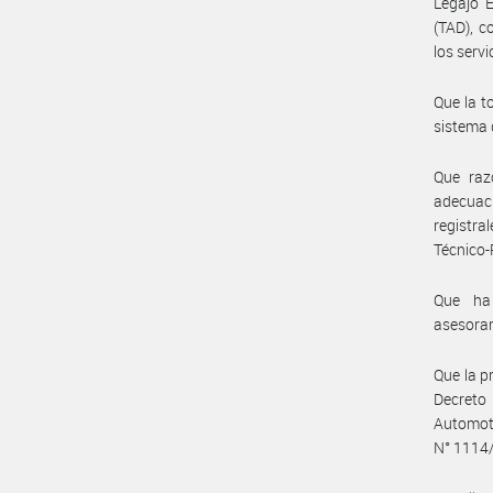
Legajo E
(TAD), c
los serv
Que la t
sistema 
Que raz
adecuac
registra
Técnico-
Que ha 
asesoram
Que la pr
Decreto
Automot
N° 1114/