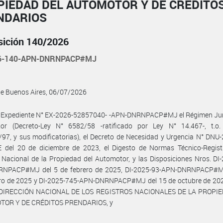
PIEDAD DEL AUTOMOTOR Y DE CRÉDITO
NDARIOS
sición 140/2026
26-140-APN-DNRNPACP#MJ
de Buenos Aires, 06/07/2026
l Expediente N° EX-2026-52857040- -APN-DNRNPACP#MJ el Régimen Jurí
or (Decreto-Ley N° 6582/58 -ratificado por Ley N° 14.467-, t.o.
97, y sus modificatorias), el Decreto de Necesidad y Urgencia N° DNU
 del 20 de diciembre de 2023, el Digesto de Normas Técnico-Registr
 Nacional de la Propiedad del Automotor, y las Disposiciones Nros. DI
NPACP#MJ del 5 de febrero de 2025, DI-2025-93-APN-DNRNPACP#M
ero de 2025 y DI-2025-745-APN-DNRNPACP#MJ del 15 de octubre de 202
 DIRECCIÓN NACIONAL DE LOS REGISTROS NACIONALES DE LA PROPI
OR Y DE CRÉDITOS PRENDARIOS, y