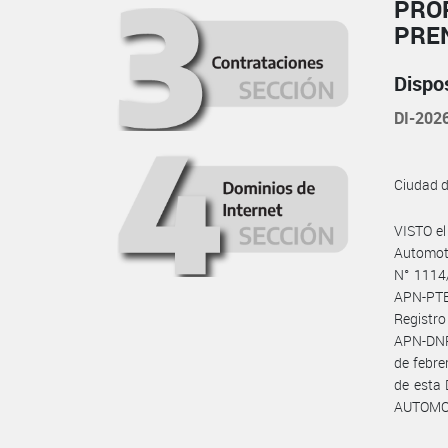
PRO
PRE
Dispo
DI-20
Ciudad 
VISTO e
Automot
N° 1114/
APN-PTE
Registro
APN-DNR
de febr
de esta
AUTOMOT