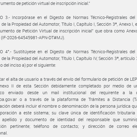
rumento de petición virtual de inscripción inicial.”
O 3.- Incorpórase en el Digesto de Normas Técnico-Registrales del 
 de la Propiedad del Automotor, Título I, Capítulo I, Sección 3ª, Anexo I, 
rumento de Petición Virtual de inscripción inicial” que obra como Anexo
e (IF-2026-64545981-APN-DT#MJ).
O 4°.- Sustitúyese en el Digesto de Normas Técnico-Registrales del 
 de la Propiedad del Automotor, Título I, Capítulo IV, Sección 3ª, artículo 
xto del inciso a) por el siguiente:
citar el alta de usuario a través del envío del formulario de petición de LE
exo II de esta Sección debidamente completado por medio de u
nico enviado desde un mail institucional del requirente a la d
pa.gov.ar o a través de la plataforma de Trámites a Distancia (T
ción deberá incluir el nombre o denominación de la persona jurídica que
poración a este sistema; su clave única de identificación tributaria (C
 apellido y documento de identidad del responsable que suminis
ción pertinente; teléfono de contacto; y dirección de correo ele
onal.