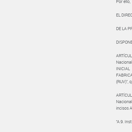
Por ello,
EL DIRE
DE LA P
DISPONE
ARTÍCUL
Nacional
INICIA
FABRIC
(RUV)”, 
ARTÍCULO
Nacional
incisos A
“A.9. Ins