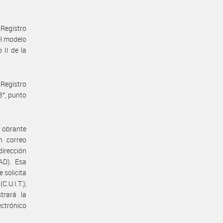
Registro
el modelo
 II de la
Registro
3°, punto
P obrante
n correo
irección
AD). Esa
 solicita
.U.I.T.);
trará la
ctrónico