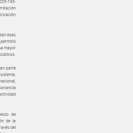
025-745-
mitación
bricación
izan esas
permitió
una mayor
públicos.
man parte
 sistema,
acional,
nsonancia
actividad
uesto de
ión de la
ravés del