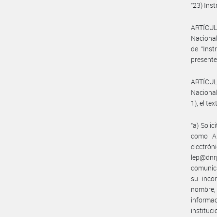
“23) Inst
ARTÍCUL
Nacional
de “Inst
present
ARTÍCUL
Nacional
1), el te
“a) Soli
como An
electró
lep@dnr
comunica
su incor
nombre,
informa
instituci