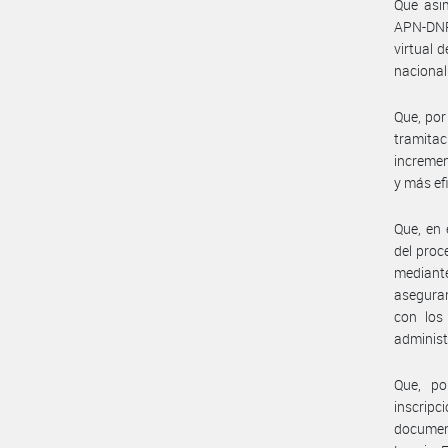
Que asi
APN-DNR
virtual 
nacional
Que, por
tramita
incremen
y más ef
Que, en 
del proc
mediant
aseguran
con los 
administ
Que, po
inscripc
document