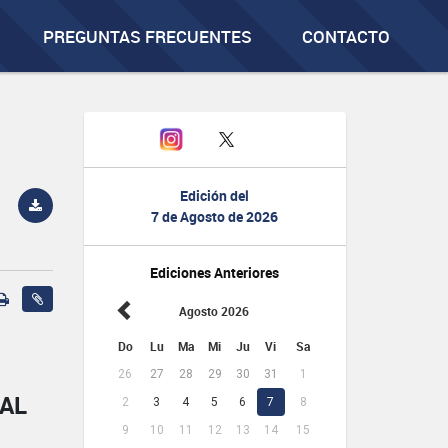
PREGUNTAS FRECUENTES
CONTACTO
Edición del
7 de Agosto de 2026
Ediciones Anteriores
Agosto 2026
Do
Lu
Ma
Mi
Ju
Vi
Sa
26
27
28
29
30
31
1
NAL
2
3
4
5
6
7
8
9
10
11
12
13
14
15