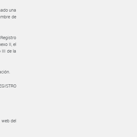
esado una
nombre de
Registro
xo II, el
III de la
ación.
REGISTRO
n web del