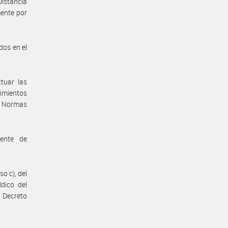
Distancia
ente por
dos en el
tuar las
imientos
de Normas
nente de
so c), del
dico del
 Decreto