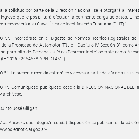
a la solicitud por parte de la Dirección Nacional, se le otorgará al inter
 ingreso que le posibilitará efectuar la pertinente carga de datos. El 
corresponderá a su Clave Única de Identificación Tributaria (CUIT).”
O 5°.- Incorpórase en el Digesto de Normas Técnico-Registrales del 
 de la Propiedad del Automotor, Título I, Capítulo IV, Sección 3ª, como Ane
rio para alta de Persona Jurídica/Representante” obrante como Anexo 
e (IF-2026-52954578-APN-DT#MJ).
 6°.- La presente medida entrará en vigencia a partir del día de su public
O 7°.- Comuníquese, publíquese, dese a la DIRECCIÓN NACIONAL DEL 
y archívese.
 Quinto José Gilligan
/los Anexo/s que integra/n este(a) Disposición se publican en la edició
w.boletinoficial.gob.ar-