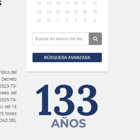
S
16
17
18
19
20
21
22
23
24
25
26
27
28
29
30
31
1
2
3
4
5
BÚSQUEDA AVANZADA
dico del
 Decreto
-2023-70-
ales del
-2025-74-
J del 14
5, todas
EDAD DEL