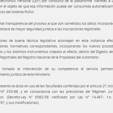
lectrónico Personal (LEP) por conducto de la plataforma Trámites a 
on el objeto de que esa información pueda ser consumida automáticam
icios del sistema RUNA.
otal transparencia del proceso al que son sometidos los datos incorpora
dotará de mayor seguridad jurídica a las inscripciones registrales.
ones de buena técnica legislativa aconsejan en esta instancia efec
iones normativas correspondientes, incorporando los nuevos proced
les y los distintos instrumentos creados al efecto, dentro del Digesto 
Registrales del Registro Nacional de la Propiedad del Automotor..
tomado la intervención de su competencia el servicio perma
iento jurídico de este Ministerio.
esente se dicta en uso de las facultades conferidas por el artículo 2º, inci
 Nº 335/88, y en consonancia con las previsiones del Régimen Jurí
or. (Decreto-Ley N° 6582/58 -ratificado por Ley N° 14.467-, t.o.
97, y sus modificatorias).