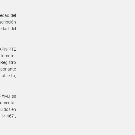
iedad del
scripción
iedad del
-APN-PTE
utomotor
Registro
 por ante
abierto,
CP#MJ se
trumentar
luidos en
 14.467-,