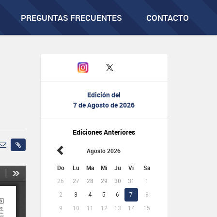
PREGUNTAS FRECUENTES
CONTACTO
Edición del
7 de Agosto de 2026
Ediciones Anteriores
Agosto 2026
Do
Lu
Ma
Mi
Ju
Vi
Sa
26
27
28
29
30
31
1
2
3
4
5
6
7
8
9
10
11
12
13
14
15