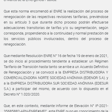
Que esta norma encomendó al ENRE la realización del proceso de
renegociación de las respectivas revisiones tarifarias, previéndose
en su artículo 3 que durante dicho proceso podrán efectuarse
adecuaciones transitorias de tarifas y/o su segmentación, según
corresponda, propendiendo a la continuidad y normal prestación de
los servicios públicos involucrados, dentro del proceso de
renegociación.
Que mediante Resolución ENRE N° 16 de fecha 19 de enero de 2021,
se dio inicio al procedimiento tendiente a establecer un Régimen
Tarifario de Transición hasta tanto se arribe a un Acuerdo Definitivo
de Renegociación y se convocó a la EMPRESA DISTRIBUIDORA Y
COMERCIALIZADORA NORTE SOCIEDAD ANÓNIMA (EDENOR S.A). y
a la EMPRESA DISTRIBUIDORA SUR SOCIEDAD ANÓNIMA (EDESUR
S.A.) a participar del mismo, de acuerdo con lo dispuesto en el
Decreto N° 1.020/2020.
Que, en este contexto, mediante Informe de Elevación N° IF-2021-
35685882-APN-ENRE#MEC, este ENRE puso en conocimiento de la