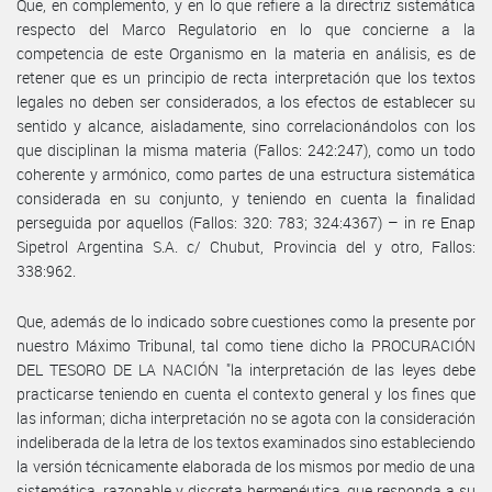
Que, en complemento, y en lo que refiere a la directriz sistemática
respecto del Marco Regulatorio en lo que concierne a la
competencia de este Organismo en la materia en análisis, es de
retener que es un principio de recta interpretación que los textos
legales no deben ser considerados, a los efectos de establecer su
sentido y alcance, aisladamente, sino correlacionándolos con los
que disciplinan la misma materia (Fallos: 242:247), como un todo
coherente y armónico, como partes de una estructura sistemática
considerada en su conjunto, y teniendo en cuenta la finalidad
perseguida por aquellos (Fallos: 320: 783; 324:4367) – in re Enap
Sipetrol Argentina S.A. c/ Chubut, Provincia del y otro, Fallos:
338:962.
Que, además de lo indicado sobre cuestiones como la presente por
nuestro Máximo Tribunal, tal como tiene dicho la PROCURACIÓN
DEL TESORO DE LA NACIÓN "la interpretación de las leyes debe
practicarse teniendo en cuenta el contexto general y los fines que
las informan; dicha interpretación no se agota con la consideración
indeliberada de la letra de los textos examinados sino estableciendo
la versión técnicamente elaborada de los mismos por medio de una
sistemática, razonable y discreta hermenéutica, que responda a su