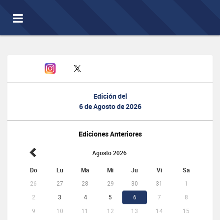
Toggle
navigation
Edición del
6 de Agosto de 2026
Ediciones Anteriores
Agosto 2026
Do
Lu
Ma
Mi
Ju
Vi
Sa
26
27
28
29
30
31
1
2
3
4
5
6
7
8
9
10
11
12
13
14
15