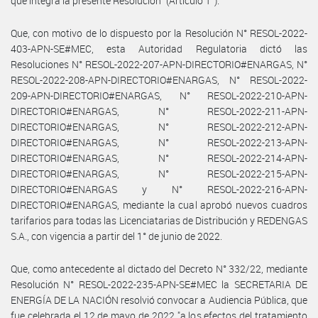
que integra la presente Resolución" (Artículo 1°).
Que, con motivo de lo dispuesto por la Resolución N° RESOL-2022-
403-APN-SE#MEC, esta Autoridad Regulatoria dictó las
Resoluciones N° RESOL-2022-207-APN-DIRECTORIO#ENARGAS, N°
RESOL-2022-208-APN-DIRECTORIO#ENARGAS, N° RESOL-2022-
209-APN-DIRECTORIO#ENARGAS, N° RESOL-2022-210-APN-
DIRECTORIO#ENARGAS, N° RESOL-2022-211-APN-
DIRECTORIO#ENARGAS, N° RESOL-2022-212-APN-
DIRECTORIO#ENARGAS, N° RESOL-2022-213-APN-
DIRECTORIO#ENARGAS, N° RESOL-2022-214-APN-
DIRECTORIO#ENARGAS, N° RESOL-2022-215-APN-
DIRECTORIO#ENARGAS y N° RESOL-2022-216-APN-
DIRECTORIO#ENARGAS, mediante la cual aprobó nuevos cuadros
tarifarios para todas las Licenciatarias de Distribución y REDENGAS
S.A., con vigencia a partir del 1° de junio de 2022.
Que, como antecedente al dictado del Decreto N° 332/22, mediante
Resolución N° RESOL-2022-235-APN-SE#MEC la SECRETARIA DE
ENERGÍA DE LA NACIÓN resolvió convocar a Audiencia Pública, que
fue celebrada el 12 de mayo de 2022 "a los efectos del tratamiento