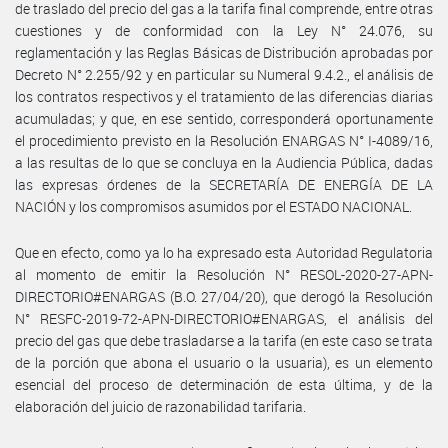
de traslado del precio del gas a la tarifa final comprende, entre otras
cuestiones y de conformidad con la Ley N° 24.076, su
reglamentación y las Reglas Básicas de Distribución aprobadas por
Decreto N° 2.255/92 y en particular su Numeral 9.4.2., el análisis de
los contratos respectivos y el tratamiento de las diferencias diarias
acumuladas; y que, en ese sentido, corresponderá oportunamente
el procedimiento previsto en la Resolución ENARGAS N° I-4089/16,
a las resultas de lo que se concluya en la Audiencia Pública, dadas
las expresas órdenes de la SECRETARÍA DE ENERGÍA DE LA
NACIÓN y los compromisos asumidos por el ESTADO NACIONAL.
Que en efecto, como ya lo ha expresado esta Autoridad Regulatoria
al momento de emitir la Resolución N° RESOL-2020-27-APN-
DIRECTORIO#ENARGAS (B.O. 27/04/20), que derogó la Resolución
N° RESFC-2019-72-APN-DIRECTORIO#ENARGAS, el análisis del
precio del gas que debe trasladarse a la tarifa (en este caso se trata
de la porción que abona el usuario o la usuaria), es un elemento
esencial del proceso de determinación de esta última, y de la
elaboración del juicio de razonabilidad tarifaria.