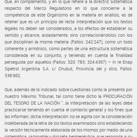
Que, en complemento, y en lo que refiere a la directriz sistemática
respecto del Marco Regulatorio en lo que concierne a la
competencia de este Organismo en la materia en análisis, es de
retener que es un principio de recta interpretación que los textos
legales no deben ser considerados, a los efectos de establecer su
sentido y alcance, aisladamente, sino correlacionándolos con los
que disciplinan la misma materia (Fallos: 242:247), como un todo
coherente y armónico, como partes de una estructura sistemática
considerada en su conjunto, y teniendo en cuenta la finalidad
perseguida por aquellos (Fallos: 320: 783; 324:4367) – in re Enap
Sipetrol Argentina S.A. c/ Chubut, Provincia del y otro, Fallos:
338:962.
Que, además de lo indicado sobre cuestiones como la presente por
nuestro Máximo Tribunal, tal como tiene dicho la PROCURACIÓN
DEL TESORO DE LA NACIÓN "…la interpretación de las leyes debe
practicarse teniendo en cuenta el contexto general y los fines que
las informan; dicha interpretación no se agota con la consideración
indeliberada de la letra de los textos examinados sino estableciendo
la versión técnicamente elaborada de los mismos por medio de una
sistemática, razonable y discreta hermenéutica, que responda a su