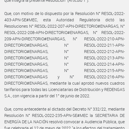
que integra la presente Resolución" (Artículo 1°).
Que, con motivo de lo dispuesto por la Resolución N° RESOL-2022-
403-APN-SE#MEC, esta Autoridad Regulatoria dictó las
Resoluciones N° RESOL-2022-207-APN-DIRECTORIO#ENARGAS, N°
RESOL-2022-208-APN-DIRECTORIO#ENARGAS, N° RESOL-2022-
209-APN-DIRECTORIO#ENARGAS, N° RESOL-2022-210-APN-
DIRECTORIO#ENARGAS, N° RESOL-2022-211-APN-
DIRECTORIO#ENARGAS, N° RESOL-2022-212-APN-
DIRECTORIO#ENARGAS, N° RESOL-2022-213-APN-
DIRECTORIO#ENARGAS, N° RESOL-2022-214-APN-
DIRECTORIO#ENARGAS, N° RESOL-2022-215-APN-
DIRECTORIO#ENARGAS y N° RESOL-2022-216-APN-
DIRECTORIO#ENARGAS, mediante la cual aprobó nuevos cuadros
tarifarios para todas las Licenciatarias de Distribución y REDENGAS
S.A., con vigencia a partir del 1° de junio de 2022.
Que, como antecedente al dictado del Decreto N° 332/22, mediante
Resolución N° RESOL-2022-235-APN-SE#MEC la SECRETARIA DE
ENERGÍA DE LA NACIÓN resolvió convocar a Audiencia Pública, que
fue celebrada el 12 de mayo de 2022 "a los efectos del tratamiento