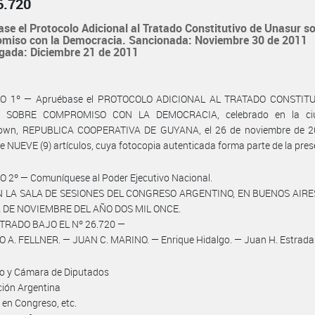
6.720
se el Protocolo Adicional al Tratado Constitutivo de Unasur s
miso con la Democracia. Sancionada: Noviembre 30 de 2011
gada: Diciembre 21 de 2011
O 1º — Apruébase el PROTOCOLO ADICIONAL AL TRATADO CONSTIT
 SOBRE COMPROMISO CON LA DEMOCRACIA, celebrado en la ci
own, REPUBLICA COOPERATIVA DE GUYANA, el 26 de noviembre de 2
e NUEVE (9) artículos, cuya fotocopia autenticada forma parte de la prese
 2º — Comuníquese al Poder Ejecutivo Nacional.
 LA SALA DE SESIONES DEL CONGRESO ARGENTINO, EN BUENOS AIRES
 DE NOVIEMBRE DEL AÑO DOS MIL ONCE.
TRADO BAJO EL Nº 26.720 —
 A. FELLNER. — JUAN C. MARINO. — Enrique Hidalgo. — Juan H. Estrada
do y Cámara de Diputados
ción Argentina
 en Congreso, etc.