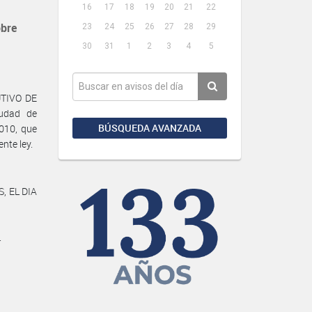
16
17
18
19
20
21
22
obre
23
24
25
26
27
28
29
30
31
1
2
3
4
5
UTIVO DE
udad de
BÚSQUEDA AVANZADA
010, que
nte ley.
, EL DIA
.