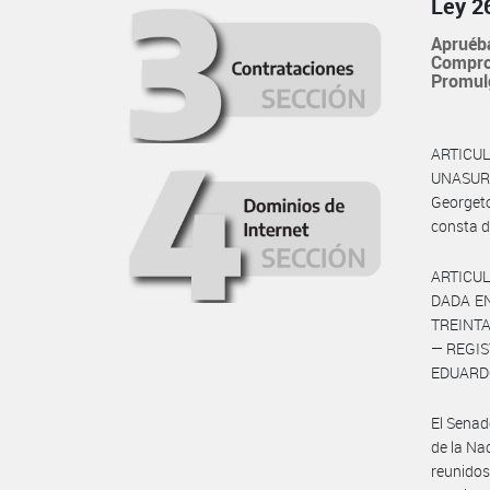
Ley 2
Apruéba
Compro
Promul
ARTICUL
UNASUR
Georget
consta d
ARTICULO
DADA EN
TREINTA
— REGIS
EDUARDO
El Sena
de la Na
reunidos