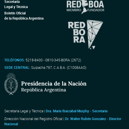
Secretaría
Legal y Técnica
Boletín Oficial
de la República Argentina
TELÉFONOS:
5218-8400 - 0810-345-BORA (2672)
SEDE CENTRAL:
Suipacha 767, C.A.B.A. (C1008AAO)
Secretaría Legal y Técnica |
Dra. María Ibarzabal Murphy - Secretaria
Dirección Nacional del Registro Oficial |
Dr. Walter Rubén Gonzalez - Director
Nacional