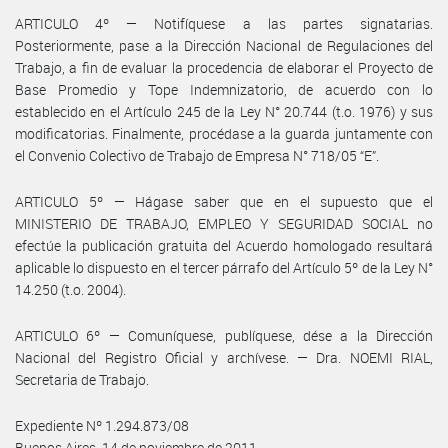
ARTICULO 4º — Notifíquese a las partes signatarias.
Posteriormente, pase a la Dirección Nacional de Regulaciones del
Trabajo, a fin de evaluar la procedencia de elaborar el Proyecto de
Base Promedio y Tope Indemnizatorio, de acuerdo con lo
establecido en el Artículo 245 de la Ley N° 20.744 (t.o. 1976) y sus
modificatorias. Finalmente, procédase a la guarda juntamente con
el Convenio Colectivo de Trabajo de Empresa N° 718/05 “E”.
ARTICULO 5º — Hágase saber que en el supuesto que el
MINISTERIO DE TRABAJO, EMPLEO Y SEGURIDAD SOCIAL no
efectúe la publicación gratuita del Acuerdo homologado resultará
aplicable lo dispuesto en el tercer párrafo del Artículo 5º de la Ley N°
14.250 (t.o. 2004).
ARTICULO 6º — Comuníquese, publíquese, dése a la Dirección
Nacional del Registro Oficial y archívese. — Dra. NOEMI RIAL,
Secretaria de Trabajo.
Expediente Nº 1.294.873/08
Buenos Aires, 14 de noviembre de 2011