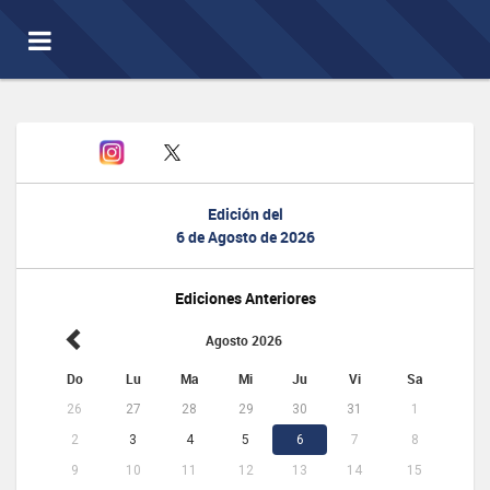
Toggle
navigation
Edición del
6 de Agosto de 2026
Ediciones Anteriores
Agosto 2026
Do
Lu
Ma
Mi
Ju
Vi
Sa
26
27
28
29
30
31
1
2
3
4
5
6
7
8
9
10
11
12
13
14
15