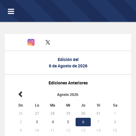
Toggle
navigation
Edición del
6 de Agosto de 2026
Ediciones Anteriores
Agosto 2026
Do
Lu
Ma
Mi
Ju
Vi
Sa
26
27
28
29
30
31
1
2
3
4
5
6
7
8
9
10
11
12
13
14
15