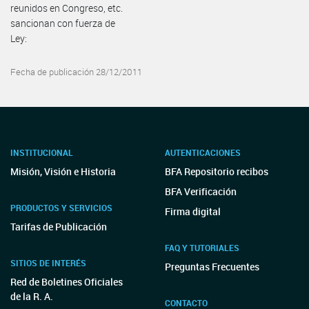
reunidos en Congreso, etc.
sancionan con fuerza de
Ley:
Fecha de publicación 28/12/2011
INSTITUCIONAL
AUTENTICACIONES
Misión, Visión e Historia
BFA Repositorio recibos
BFA Verificación
PRODUCTOS Y SERVICIOS
Firma digital
Tarifas de Publicación
FAQ Y TUTORIALES
SITIOS DE INTERÉS
Preguntas Frecuentes
Red de Boletines Oficiales
de la R. A.
CONTACTO