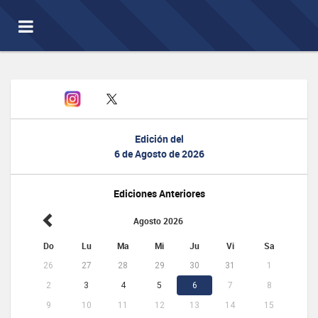
Toggle
navigation
Edición del
6 de Agosto de 2026
Ediciones Anteriores
Agosto 2026
Do
Lu
Ma
Mi
Ju
Vi
Sa
26
27
28
29
30
31
1
2
3
4
5
6
7
8
9
10
11
12
13
14
15