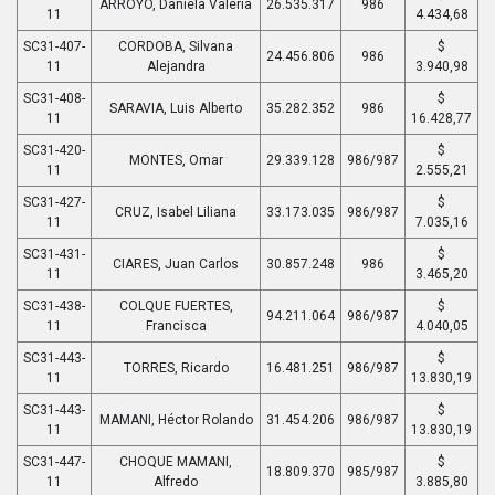
ARROYO, Daniela Valeria
26.535.317
986
11
4.434,68
SC31-407-
CORDOBA, Silvana
$
24.456.806
986
11
Alejandra
3.940,98
SC31-408-
$
SARAVIA, Luis Alberto
35.282.352
986
11
16.428,77
SC31-420-
$
MONTES, Omar
29.339.128
986/987
11
2.555,21
SC31-427-
$
CRUZ, Isabel Liliana
33.173.035
986/987
11
7.035,16
SC31-431-
$
CIARES, Juan Carlos
30.857.248
986
11
3.465,20
SC31-438-
COLQUE FUERTES,
$
94.211.064
986/987
11
Francisca
4.040,05
SC31-443-
$
TORRES, Ricardo
16.481.251
986/987
11
13.830,19
SC31-443-
$
MAMANI, Héctor Rolando
31.454.206
986/987
11
13.830,19
SC31-447-
CHOQUE MAMANI,
$
18.809.370
985/987
11
Alfredo
3.885,80