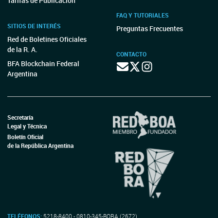
Tarifas de Publicación
FAQ Y TUTORIALES
SITIOS DE INTERÉS
Preguntas Frecuentes
Red de Boletines Oficiales
de la R. A.
CONTACTO
BFA Blockchain Federal
Argentina
Secretaría
Legal y Técnica
Boletín Oficial
de la República Argentina
TELÉFONOS:
5218-8400 - 0810-345-BORA (2672)