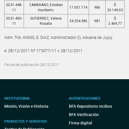
SC31-448-
ZAMBRANO, Esteban
$
17.651.174
986
11
Humberto
20.149,63
SC31-450-
GUTIERREZ, Valeria
$
34.254.386
987
11
Rosalía
2.469,77
Adm. Trib. ANGEL E. DIAZ, Administrador (I), Aduana de Jujuy.
e. 28/12/2011 Nº 173077/11 v. 28/12/2011
Fecha de publicación 28/12/2011
INSTITUCIONAL
AUTENTICACIONES
Misión, Visión e Historia
BFA Repositorio recibos
BFA Verificación
PRODUCTOS Y SERVICIOS
Firma digital