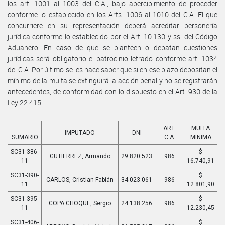
los art. 1001 al 1003 del C.A., bajo apercibimiento de proceder
conforme lo establecido en los Arts. 1006 al 1010 del C.A. El que
concurriere en su representación deberá acreditar personería
jurídica conforme lo establecido por el Art. 10.130 y ss. del Código
Aduanero. En caso de que se planteen o debatan cuestiones
jurídicas será obligatorio el patrocinio letrado conforme art. 1034
del C.A. Por último se les hace saber que si en ese plazo depositan el
mínimo de la multa se extinguirá la acción penal y no se registrarán
antecedentes, de conformidad con lo dispuesto en el Art. 930 de la
Ley 22.415.
ART.
MULTA
IMPUTADO
DNI
SUMARIO
C.A.
MINIMA
SC31-386-
$
GUTIERREZ, Armando
29.820.523
986
11
16.740,91
SC31-390-
$
CARLOS, Cristian Fabián
34.023.061
986
11
12.801,90
SC31-395-
$
COPA CHOQUE, Sergio
24.138.256
986
11
12.230,45
SC31-406-
$