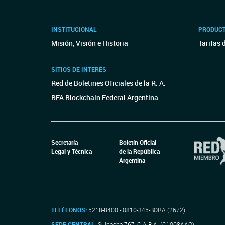
INSTITUCIONAL
PRODUCT
Misión, Visión e Historia
Tarifas 
SITIOS DE INTERÉS
Red de Boletines Oficiales de la R. A.
BFA Blockchain Federal Argentina
Secretaría
Boletín Oficial
Legal y Técnica
de la República
Argentina
TELÉFONOS:
5218-8400 - 0810-345-BORA (2672)
SEDE CENTRAL:
Suipacha 767, C.A.B.A. (C1008AAO)