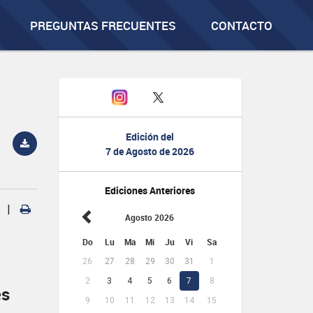
PREGUNTAS FRECUENTES
CONTACTO
Edición del
7 de Agosto de 2026
Ediciones Anteriores
|
Agosto 2026
Do
Lu
Ma
Mi
Ju
Vi
Sa
26
27
28
29
30
31
1
2
3
4
5
6
7
8
es
9
10
11
12
13
14
15