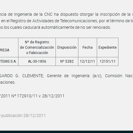
cia de Ingeniería de la CNC ha dispuesto otorgar la inscripción de la 
en el Registro de Actividades de Telecomunicaciones, por el término de t
s los cuales caducará automáticamente de no ser renovado.
Nº de Registro
de Comercialización
Disposición
Fecha
Expediente
PRESA
o Fabricación
TEMS S.A.
AL-30-1856
Nº 5282
12/12/11
12151/11
GARDO G. CLEMENTE, Gerente de Ingeniería (a/c), Comisión Nac
aciones.
2/2011 Nº 172910/11 v. 28/12/2011
e publicación 28/12/2011