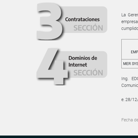
La Geren
empresa 
cumplido
EM
MER SYS
Ing. ED
Comunic
e. 28/1
Fecha d