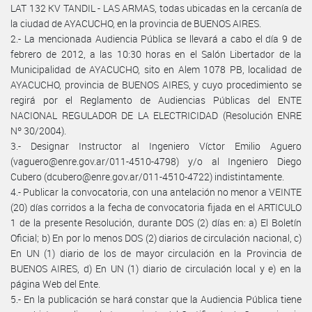
LAT 132 KV TANDIL - LAS ARMAS, todas ubicadas en la cercanía de
la ciudad de AYACUCHO, en la provincia de BUENOS AIRES.
2.- La mencionada Audiencia Pública se llevará a cabo el día 9 de
febrero de 2012, a las 10:30 horas en el Salón Libertador de la
Municipalidad de AYACUCHO, sito en Alem 1078 PB, localidad de
AYACUCHO, provincia de BUENOS AIRES, y cuyo procedimiento se
regirá por el Reglamento de Audiencias Públicas del ENTE
NACIONAL REGULADOR DE LA ELECTRICIDAD (Resolución ENRE
Nº 30/2004).
3.- Designar Instructor al Ingeniero Víctor Emilio Aguero
(vaguero@enre.gov.ar/011-4510-4798) y/o al Ingeniero Diego
Cubero (dcubero@enre.gov.ar/011-4510-4722) indistintamente.
4.- Publicar la convocatoria, con una antelación no menor a VEINTE
(20) días corridos a la fecha de convocatoria fijada en el ARTICULO
1 de la presente Resolución, durante DOS (2) días en: a) El Boletín
Oficial; b) En por lo menos DOS (2) diarios de circulación nacional, c)
En UN (1) diario de los de mayor circulación en la Provincia de
BUENOS AIRES, d) En UN (1) diario de circulación local y e) en la
página Web del Ente.
5.- En la publicación se hará constar que la Audiencia Pública tiene