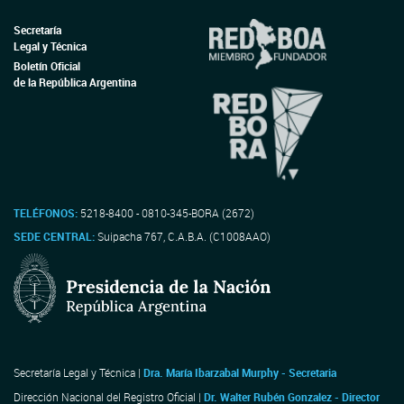
Secretaría
Legal y Técnica
Boletín Oficial
de la República Argentina
TELÉFONOS:
5218-8400 - 0810-345-BORA (2672)
SEDE CENTRAL:
Suipacha 767, C.A.B.A. (C1008AAO)
Secretaría Legal y Técnica |
Dra. María Ibarzabal Murphy - Secretaria
Dirección Nacional del Registro Oficial |
Dr. Walter Rubén Gonzalez - Director