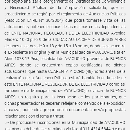
por objeto analizar el otorgamiento del Certificado de Conveniencia
y Necesidad Pública de la Ampliación solicitada; que su
procedimiento se regirá por el reglamento de Audiencias Públicas
(Resolución ENRE Nº 30/2004); que podrá tomarse vista de las
actuaciones y obtenerse copias de las mismas en las dependencias
del ENTE NACIONAL REGULADOR DE LA ELECTRICIDAD, Avenida
Madero 1020 piso 9 de la CIUDAD AUTONOMA DE BUENOS AIRES
de lunes a viernes de 9 a 13 y de 15 a 18 horas, donde se encuentra
el Expediente en original y en la Municipalidad de AYACUCHO, sita en
Alem 1078 1º Piso, Localidad de AYACUCHO, provincia de BUENOS
AIRES, donde se encuentran copias certificadas de dichas
actuaciones; que hasta CUARENTA Y OCHO (48) horas antes de la
realización de la Audiencia Pública estará habilitado en la sede de
este ENTE NACIONAL REGULADOR DE LA ELECTRICIDAD como así
también en la Municipalidad de AYACUCHO, provincia de BUENOS
AIRES, un registro para la inscripción de los participantes; que
dichas presentaciones deberán reflejar el contenido de la exposición
a realizar, pudiendo agregar toda la documentación y/o propuestas
relacionadas con el tema a tratar.
6.- De producirse inscripciones en la Municipalidad de AYACUCHO,
las mismas deberán ser remitidas vía fax al 011-4314-5644 ó e-mail