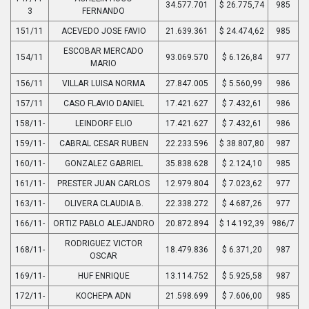
34.577.701
$ 26.775,74
985
3
FERNANDO
151/11
ACEVEDO JOSE FAVIO
21.639.361
$ 24.474,62
985
ESCOBAR MERCADO
154/11
93.069.570
$ 6.126,84
977
MARIO
156/11
VILLAR LUISA NORMA
27.847.005
$ 5.560,99
986
157/11
CASO FLAVIO DANIEL
17.421.627
$ 7.432,61
986
158/11-
LEINDORF ELIO
17.421.627
$ 7.432,61
986
159/11-
CABRAL CESAR RUBEN
22.233.596
$ 38.807,80
987
160/11-
GONZALEZ GABRIEL
35.838.628
$ 2.124,10
985
161/11-
PRESTER JUAN CARLOS
12.979.804
$ 7.023,62
977
163/11-
OLIVERA CLAUDIA B.
22.338.272
$ 4.687,26
977
166/11-
ORTIZ PABLO ALEJANDRO
20.872.894
$ 14.192,39
986/7
RODRIGUEZ VICTOR
168/11-
18.479.836
$ 6.371,20
987
OSCAR
169/11-
HUF ENRIQUE
13.114.752
$ 5.925,58
987
172/11-
KOCHEPA ADN
21.598.699
$ 7.606,00
985