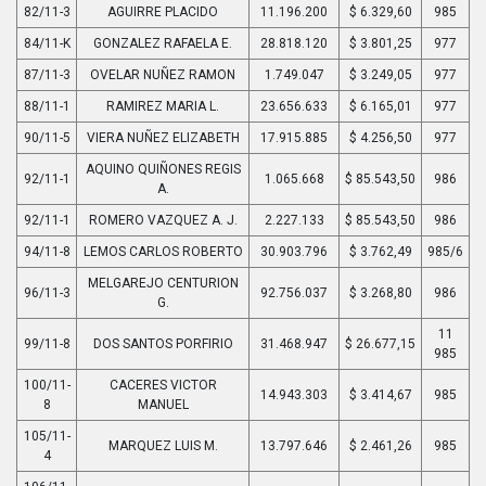
82/11-3
AGUIRRE PLACIDO
11.196.200
$ 6.329,60
985
84/11-K
GONZALEZ RAFAELA E.
28.818.120
$ 3.801,25
977
87/11-3
OVELAR NUÑEZ RAMON
1.749.047
$ 3.249,05
977
88/11-1
RAMIREZ MARIA L.
23.656.633
$ 6.165,01
977
90/11-5
VIERA NUÑEZ ELIZABETH
17.915.885
$ 4.256,50
977
AQUINO QUIÑONES REGIS
92/11-1
1.065.668
$ 85.543,50
986
A.
92/11-1
ROMERO VAZQUEZ A. J.
2.227.133
$ 85.543,50
986
94/11-8
LEMOS CARLOS ROBERTO
30.903.796
$ 3.762,49
985/6
MELGAREJO CENTURION
96/11-3
92.756.037
$ 3.268,80
986
G.
11
99/11-8
DOS SANTOS PORFIRIO
31.468.947
$ 26.677,15
985
100/11-
CACERES VICTOR
14.943.303
$ 3.414,67
985
8
MANUEL
105/11-
MARQUEZ LUIS M.
13.797.646
$ 2.461,26
985
4