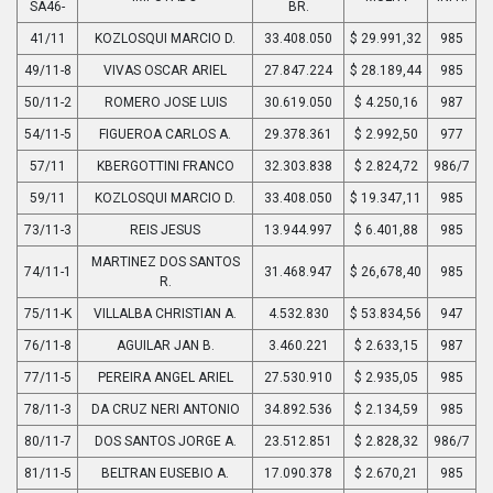
SA46-
BR.
41/11
KOZLOSQUI MARCIO D.
33.408.050
$ 29.991,32
985
49/11-8
VIVAS OSCAR ARIEL
27.847.224
$ 28.189,44
985
50/11-2
ROMERO JOSE LUIS
30.619.050
$ 4.250,16
987
54/11-5
FIGUEROA CARLOS A.
29.378.361
$ 2.992,50
977
57/11
KBERGOTTINI FRANCO
32.303.838
$ 2.824,72
986/7
59/11
KOZLOSQUI MARCIO D.
33.408.050
$ 19.347,11
985
73/11-3
REIS JESUS
13.944.997
$ 6.401,88
985
MARTINEZ DOS SANTOS
74/11-1
31.468.947
$ 26,678,40
985
R.
75/11-K
VILLALBA CHRISTIAN A.
4.532.830
$ 53.834,56
947
76/11-8
AGUILAR JAN B.
3.460.221
$ 2.633,15
987
77/11-5
PEREIRA ANGEL ARIEL
27.530.910
$ 2.935,05
985
78/11-3
DA CRUZ NERI ANTONIO
34.892.536
$ 2.134,59
985
80/11-7
DOS SANTOS JORGE A.
23.512.851
$ 2.828,32
986/7
81/11-5
BELTRAN EUSEBIO A.
17.090.378
$ 2.670,21
985