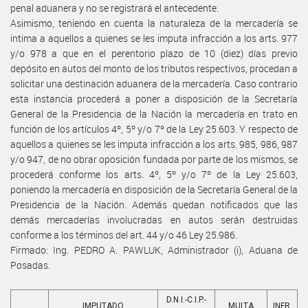
penal aduanera y no se registrará el antecedente.
Asimismo, teniendo en cuenta la naturaleza de la mercadería se
intima a aquellos a quienes se les imputa infracción a los arts. 977
y/o 978 a que en el perentorio plazo de 10 (diez) días previo
depósito en autos del monto de los tributos respectivos, procedan a
solicitar una destinación aduanera de la mercadería. Caso contrario
esta instancia procederá a poner a disposición de la Secretaría
General de la Presidencia de la Nación la mercadería en trato en
función de los artículos 4º, 5º y/o 7º de la Ley 25.603. Y respecto de
aquellos a quienes se les imputa infracción a los arts. 985, 986, 987
y/o 947, de no obrar oposición fundada por parte de los mismos, se
procederá conforme los arts. 4º, 5º y/o 7º de la Ley 25.603,
poniendo la mercadería en disposición de la Secretaría General de la
Presidencia de la Nación. Además quedan notificados que las
demás mercaderías involucradas en autos serán destruidas
conforme a los términos del art. 44 y/o 46 Ley 25.986.
Firmado: Ing. PEDRO A. PAWLUK, Administrador (i), Aduana de
Posadas.
D.N.I.-C.I.P.-
IMPUTADO
MULTA
INFR.