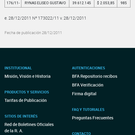
176/11-
RYNAS ELISEO GUSTAVO
39.612.145
$ 2.053,85
985
e. 28/12/2011 Nº 173022/11 v. 28/12/2011
Fecha de publicación 28/12/2011
INSTITUCIONAL
AUTENTICACIONES
Misión, Visión e Historia
BFA Repositorio recibos
BFA Verificación
PRODUCTOS Y SERVICIOS
Firma digital
Tarifas de Publicación
FAQ Y TUTORIALES
SITIOS DE INTERÉS
Preguntas Frecuentes
Red de Boletines Oficiales
de la R. A.
CONTACTO