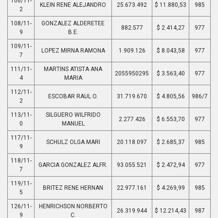
106/11-
KLEIN RENE ALEJANDRO
25.673.492
$ 11.880,53
985
2
108/11-
GONZALEZ ALDERETEE
882.577
$ 2.414,27
977
9
B.E.
109/11-
LOPEZ MIRNA RAMONA
1.909.126
$ 8.043,58
977
7
111/11-
MARTINS ATISTA ANA
2055950295
$ 3.563,40
977
4
MARIA
112/11-
ESCOBAR RAUL O.
31.719.670
$ 4.805,56
986/7
2
113/11-
SILGUERO WILFRIDO
2.277.426
$ 6.553,70
977
0
MANUEL
117/11-
SCHULZ OLGA MARI
20.118.097
$ 2.685,37
985
9
118/11-
GARCIA GONZALEZ ALFR.
93.055.521
$ 2.472,94
977
7
119/11-
BRITEZ RENE HERNAN
22.977.161
$ 4.269,99
985
5
126/11-
HENRICHSON NORBERTO
26.319.944
$ 12.214,43
987
9
C.