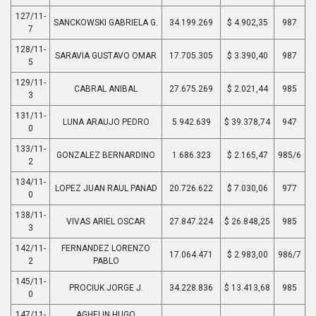
127/11-
SANCKOWSKI GABRIELA G.
34.199.269
$ 4.902,35
987
7
128/11-
SARAVIA GUSTAVO OMAR
17.705.305
$ 3.390,40
987
5
129/11-
CABRAL ANIBAL
27.675.269
$ 2.021,44
985
3
131/11-
LUNA ARAUJO PEDRO
5.942.639
$ 39.378,74
947
0
133/11-
GONZALEZ BERNARDINO
1.686.323
$ 2.165,47
985/6
2
134/11-
LOPEZ JUAN RAUL PANAD
20.726.622
$ 7.030,06
977
0
138/11-
VIVAS ARIEL OSCAR
27.847.224
$ 26.848,25
985
3
142/11-
FERNANDEZ LORENZO
17.064.471
$ 2.983,00
986/7
2
PABLO
145/11-
PROCIUK JORGE J.
34.228.836
$ 13.413,68
985
0
147/11-
AGHELIN HUGO