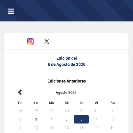
Toggle
navigation
Edición del
6 de Agosto de 2026
Ediciones Anteriores
Agosto 2026
Do
Lu
Ma
Mi
Ju
Vi
Sa
26
27
28
29
30
31
1
2
3
4
5
6
7
8
9
10
11
12
13
14
15