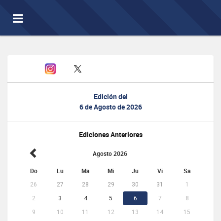
Toggle
navigation
Edición del
6 de Agosto de 2026
Ediciones Anteriores
Agosto 2026
Do
Lu
Ma
Mi
Ju
Vi
Sa
26
27
28
29
30
31
1
2
3
4
5
6
7
8
9
10
11
12
13
14
15