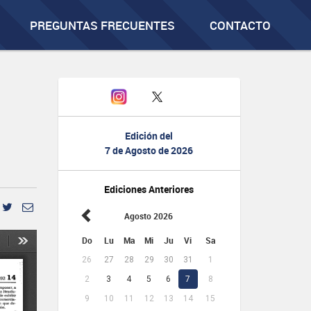
PREGUNTAS FRECUENTES
CONTACTO
Edición del
7 de Agosto de 2026
Ediciones Anteriores
Agosto 2026
Do
Lu
Ma
Mi
Ju
Vi
Sa
26
27
28
29
30
31
1
2
3
4
5
6
7
8
9
10
11
12
13
14
15