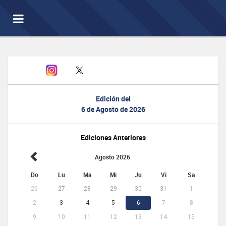
Toggle
navigation
Edición del
6 de Agosto de 2026
Ediciones Anteriores
Agosto 2026
Do
Lu
Ma
Mi
Ju
Vi
Sa
26
27
28
29
30
31
1
2
3
4
5
6
7
8
9
10
11
12
13
14
15