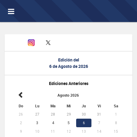
Toggle
navigation
Edición del
6 de Agosto de 2026
Ediciones Anteriores
Agosto 2026
Do
Lu
Ma
Mi
Ju
Vi
Sa
26
27
28
29
30
31
1
2
3
4
5
6
7
8
9
10
11
12
13
14
15