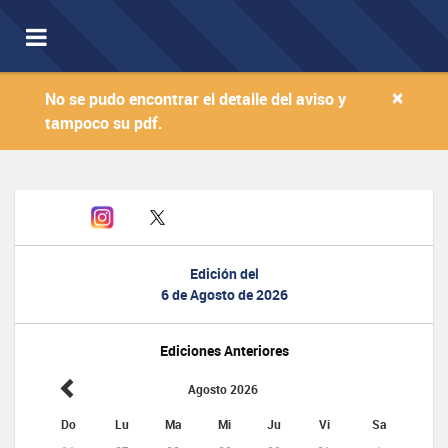
Toggle
navigation
×
No se pudo encontrar el detalle del aviso y
tampoco su pdf.
Edición del
6 de Agosto de 2026
Ediciones Anteriores
Agosto 2026
Do
Lu
Ma
Mi
Ju
Vi
Sa