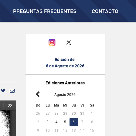
PREGUNTAS FRECUENTES
CONTACTO
Edición del
6 de Agosto de 2026
Ediciones Anteriores
Agosto 2026
Do
Lu
Ma
Mi
Ju
Vi
Sa
26
27
28
29
30
31
1
2
3
4
5
6
7
8
9
10
11
12
13
14
15