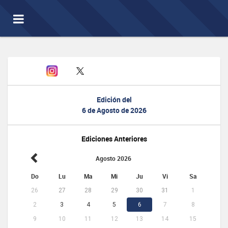
Toggle
navigation
Edición del
6 de Agosto de 2026
Ediciones Anteriores
Agosto 2026
Do
Lu
Ma
Mi
Ju
Vi
Sa
26
27
28
29
30
31
1
2
3
4
5
6
7
8
9
10
11
12
13
14
15