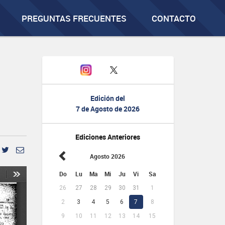
PREGUNTAS FRECUENTES
CONTACTO
Edición del
7 de Agosto de 2026
Ediciones Anteriores
Agosto 2026
Do
Lu
Ma
Mi
Ju
Vi
Sa
26
27
28
29
30
31
1
2
3
4
5
6
7
8
9
10
11
12
13
14
15