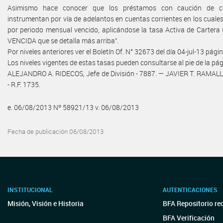
Asimismo hace conocer que los préstamos con caución de ce
instrumentan por vía de adelantos en cuentas corrientes en los cuales 
por periodo mensual vencido, aplicándose la tasa Activa de Carte
VENCIDA que se detalla más arriba”.
Por niveles anteriores ver el Boletín Of. N° 32673 del día 04-jul-13 pági
Los niveles vigentes de estas tasas pueden consultarse al pie de la p
ALEJANDRO A. RIDECOS, Jefe de División - 7887. — JAVIER T. RAMAL
- R.F. 1735.
e. 06/08/2013 Nº 58921/13 v. 06/08/2013
Fecha de publicación 06/08/2013
INSTITUCIONAL
AUTENTICACIONES
Misión, Visión e Historia
BFA Repositorio re
BFA Verificación