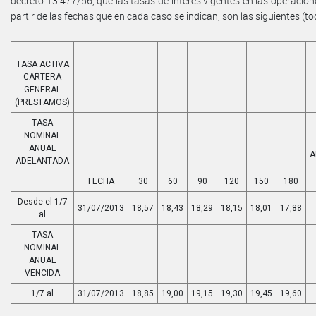
decreto 13.477/56, que las tasas de interés vigentes en las operacion
partir de las fechas que en cada caso se indican, son las siguientes (to
TASA ACTIVA
CARTERA
GENERAL
(PRESTAMOS)
TASA
NOMINAL
ANUAL
A
ADELANTADA
FECHA
30
60
90
120
150
180
Desde el 1/7
31/07/2013
18,57
18,43
18,29
18,15
18,01
17,88
al
TASA
NOMINAL
ANUAL
VENCIDA
1/7 al
31/07/2013
18,85
19,00
19,15
19,30
19,45
19,60