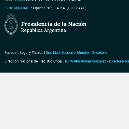
SEDE CENTRAL:
Suipacha 767, C.A.B.A. (C1008AAO)
Secretaría Legal y Técnica |
Dra. María Ibarzabal Murphy - Secretaria
Dirección Nacional del Registro Oficial |
Dr. Walter Rubén Gonzalez - Director Nac