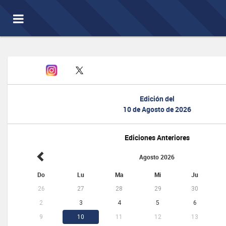
Toggle
navigation
Edición del
10 de Agosto de 2026
Ediciones Anteriores
Agosto 2026
Do
Lu
Ma
Mi
Ju
26
27
28
29
30
2
3
4
5
6
9
10
11
12
13