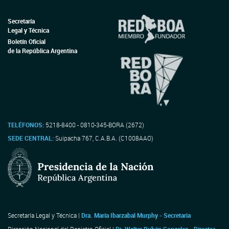
Secretaría
Legal y Técnica
Boletín Oficial
de la República Argentina
TELÉFONOS:
5218-8400 - 0810-345-BORA (2672)
SEDE CENTRAL:
Suipacha 767, C.A.B.A. (C1008AAO)
Secretaría Legal y Técnica |
Dra. María Ibarzabal Murphy - Secretaria
Dirección Nacional del Registro Oficial |
Dr. Walter Rubén Gonzalez - Director