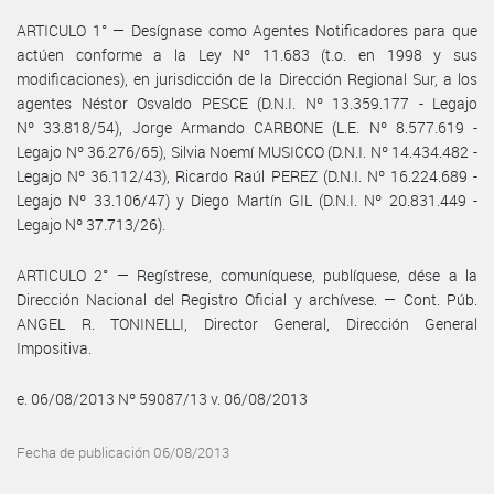
ARTICULO 1° — Desígnase como Agentes Notificadores para que
actúen conforme a la Ley Nº 11.683 (t.o. en 1998 y sus
modificaciones), en jurisdicción de la Dirección Regional Sur, a los
agentes Néstor Osvaldo PESCE (D.N.I. Nº 13.359.177 - Legajo
Nº 33.818/54), Jorge Armando CARBONE (L.E. Nº 8.577.619 -
Legajo Nº 36.276/65), Silvia Noemí MUSICCO (D.N.I. Nº 14.434.482 -
Legajo Nº 36.112/43), Ricardo Raúl PEREZ (D.N.I. Nº 16.224.689 -
Legajo Nº 33.106/47) y Diego Martín GIL (D.N.I. Nº 20.831.449 -
Legajo Nº 37.713/26).
ARTICULO 2° — Regístrese, comuníquese, publíquese, dése a la
Dirección Nacional del Registro Oficial y archívese. — Cont. Púb.
ANGEL R. TONINELLI, Director General, Dirección General
Impositiva.
e. 06/08/2013 Nº 59087/13 v. 06/08/2013
Fecha de publicación 06/08/2013