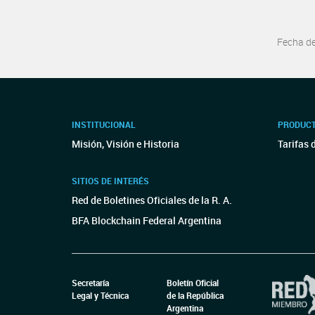
Fecha d
INSTITUCIONAL
PRODUCT
Misión, Visión e Historia
Tarifas 
SITIOS DE INTERÉS
Red de Boletines Oficiales de la R. A.
BFA Blockchain Federal Argentina
Secretaría
Boletín Oficial
Legal y Técnica
de la República
Argentina