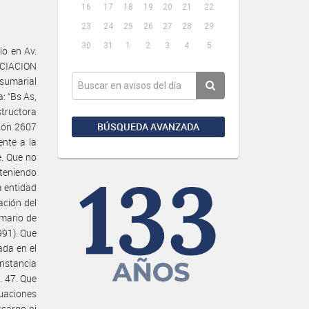
16
17
18
19
20
21
22
23
24
25
26
27
28
29
30
31
1
2
3
4
5
o en Av.
OCIACION
sumarial
: “Bs As,
tructora
BÚSQUEDA AVANZADA
ción 2607
nte a la
e. Que no
teniendo
a entidad
ación del
umario de
991). Que
ada en el
onstancia
. 47. Que
uaciones
cargo ni