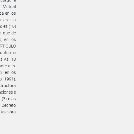
a Mutual
ba en los
clarar la
diez (10)
ra que de
s, en los
 ARTICULO
 conforme
Bs As, 18
nte a fs.
2, en los
o. 1991).
structora
nciones e
 (3) días
 Decreto
/Asesora