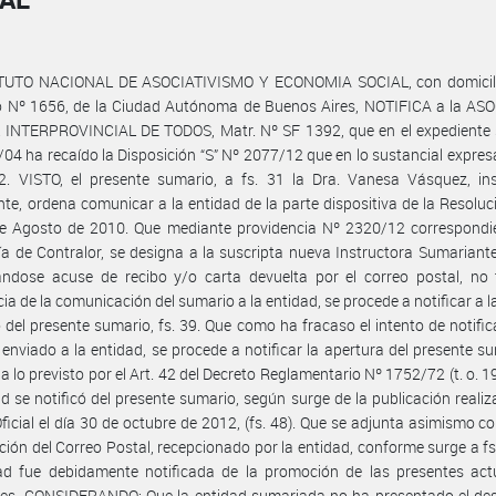
ITUTO NACIONAL DE ASOCIATIVISMO Y ECONOMIA SOCIAL, con domicili
o Nº 1656, de la Ciudad Autónoma de Buenos Aires, NOTIFICA a la AS
INTERPROVINCIAL DE TODOS, Matr. Nº SF 1392, que en el expediente 
04 ha recaído la Disposición “S” Nº 2077/12 que en lo sustancial expresa
2. VISTO, el presente sumario, a fs. 31 la Dra. Vanesa Vásquez, ins
te, ordena comunicar a la entidad de la parte dispositiva de la Resolu
de Agosto de 2010. Que mediante providencia Nº 2320/12 correspondie
ía de Contralor, se designa a la suscripta nueva Instructora Sumariant
ándose acuse de recibo y/o carta devuelta por el correo postal, no 
ia de la comunicación del sumario a la entidad, se procede a notificar a l
io del presente sumario, fs. 39. Que como ha fracaso el intento de notific
enviado a la entidad, se procede a notificar la apertura del presente s
a lo previsto por el Art. 42 del Decreto Reglamentario Nº 1752/72 (t. o. 1
ad se notificó del presente sumario, según surge de la publicación realiz
Oficial el día 30 de octubre de 2012, (fs. 48). Que se adjunta asimismo c
ción del Correo Postal, recepcionado por la entidad, conforme surge a fs
dad fue debidamente notificada de la promoción de las presentes act
les. CONSIDERANDO: Que la entidad sumariada no ha presentado el des