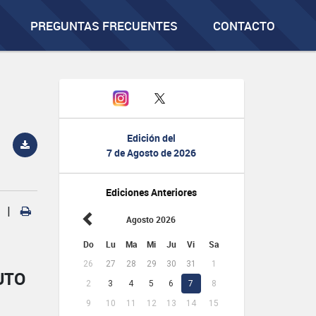
PREGUNTAS FRECUENTES
CONTACTO
Edición del
7 de Agosto de 2026
Ediciones Anteriores
|
Agosto 2026
Do
Lu
Ma
Mi
Ju
Vi
Sa
26
27
28
29
30
31
1
UTO
2
3
4
5
6
7
8
9
10
11
12
13
14
15