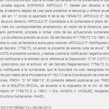
o prueba alguna, DISPONGO: ARTICULO 1°: Dasele por decaído a l
a, el derecho dejado de usar para presentar el descargo y ofrecer prue
 del art. 1° inciso e) apartado 8 de la ley 19549/72. ARTICULO 2°: De
 de puro derecho. ARTICULO 3°: Concédase a la sumariada el plazo de 
n más los correspondientes ampliatorios, en razón de la distancia, pa
arlo pertinente, proceda a tomar vista de las actuaciones sumariale
 y a los efectos previsto en el art. 60 del Decreto Nº 1759/72 T.O. 1991.
lido lo cual, se llamará a autos para resolver. ARTICULO 5°: Notifíquese
del Decreto: 1759/72, sirviendo la presente de atenta nota de envió”. “
VISTO, el presente sumario, y habida cuenta la notificación negativa obra
rá notificarse a la entidad de la referencia la Disposición “S” Nº 2.077/1
 prescriptos por el artículo 42 del Decreto Reglamentario 1759/72 (t.
 notifíquese a la sumariada, que la Suscripta ha sido reasignada In
te por medio de la Providencia Nº 162/13 de la Coordinación de Interve
iones. PROVI. “S” Nº 698/13”. El presente deberá publicarse por TRES
 en el BOLETIN OFICIAL, de acuerdo a lo dispuesto en el Art. 42 del
ntario Nº 1759/72 (t. o. 1991). — Dra. VANESA C. VASQUEZ, Abogada
nstructora Sumariante - INAES.
8/2013 Nº 58566/13 v. 06/08/2013