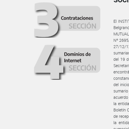
El INST
Belgran
MUTUAL 
Nº 2695/
27/12/1
sumarian
del 19 
Secretar
encontr
constanc
del inic
sumario 
acuerdo 
la entid
Boletín 
de recep
la enti
sumaria