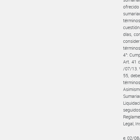
ofrecid
sumariad
términos
cuestión
días, co
consider
términos
4°: Cump
Art. 41 
/07/13. 
55, debe
términos
Asimismo
Sumarian
Liquidac
seguidos
Reglame
Legal, I
e. 02/0