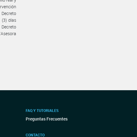
ervención
l Decreto
 (3) días
 Decreto
/Asesora
FAQ Y TUTORIALES
Preguntas Frecuentes
CONTACTO