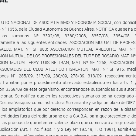
ITUTO NACIONAL DE ASOCIATIVISMO Y ECONOMIA SOCIAL, con domicili
 Nº 1656, de la Ciudad Autónoma de Buenos Aires, NOTIFICA que se ha
ir los sumarios Nº 3392/08, 3360/2008, 3357/08, 3354/08, 3
ivamente a las siguientes entidades: ASOCIACION MUTUAL DE PROFE
SALUD, MAT. Nº SF 880; ASOCIACION MUTUAL AREQUITO, MAT. Nº 
ION MUTUAL DE LOS PROFESIONALES DEL TURF DE ROSARIO, MAT. Nº
CION MUTUAL FRAY LUIS BELTRAN, MAT. Nº SF 1258; ASOCIACION
SOCIADOS DEL CLUB ATLETICO FISHERTON, MAT. Nº SF 915, medi
iones N°: 285/09, 317/09, 280/09, 278/09, 313/09, respectivamente
 tramitan por el procedimiento abreviado establecido en los arts. 1 
ión 3369/09 de este organismo, encontrándose suspendidas sus autori
cionar. Se notifica que en los respectivos sumarios se ha designado 
ristina Vasquez como Instructora Sumariante y se fija un plazo de DIEZ 
los ampliatorios que por derecho correspondan en razón de la distan
 entidades fuera del radio urbano de la C.A.B.A., para que presenten el d
 las pruebas de que intenten valerse, plazo que comenzará a regir desde 
ublicación (Art. 1 inc. f aps. 1 y 2 Ley Nº 19.549, T. O. 1991), admitién
ocumental. Intímaselas, para que en el mismo plazo denuncien su domicil