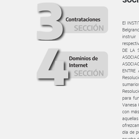
El INST
Belgrano
instru
respect
DE LA 
ASOCIAC
ASOCIA
ENTRE A
Resoluc
sumarios
Resoluc
para fun
Vanesa C
con más 
aquellas
ofrezcan
día de p
prueba d