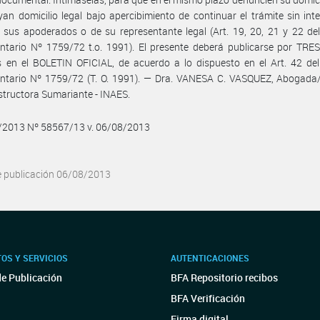
yan domicilio legal bajo apercibimiento de continuar el trámite sin int
 sus apoderados o de su representante legal (Art. 19, 20, 21 y 22 de
tario Nº 1759/72 t.o. 1991). El presente deberá publicarse por TRES
 en el BOLETIN OFICIAL, de acuerdo a lo dispuesto en el Art. 42 del
ntario Nº 1759/72 (T. O. 1991). — Dra. VANESA C. VASQUEZ, Abogada
nstructora Sumariante - INAES.
8/2013 Nº 58567/13 v. 06/08/2013
e publicación 06/08/2013
OS Y SERVICIOS
AUTENTICACIONES
de Publicación
BFA Repositorio recibos
BFA Verificación
Firma digital