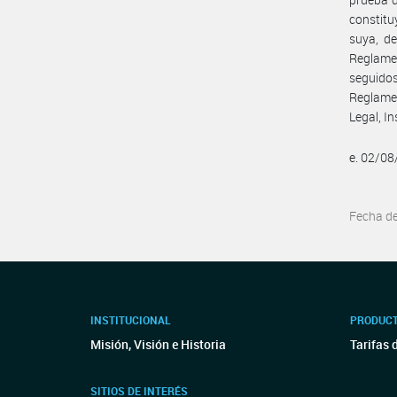
constitu
suya, de
Reglamen
seguidos
Reglame
Legal, I
e. 02/0
Fecha d
INSTITUCIONAL
PRODUCT
Misión, Visión e Historia
Tarifas 
SITIOS DE INTERÉS