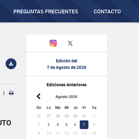
PREGUNTAS FRECUENTES
CONTACTO
Edición del
7 de Agosto de 2026
Ediciones Anteriores
|
Agosto 2026
Do
Lu
Ma
Mi
Ju
Vi
Sa
26
27
28
29
30
31
1
UTO
2
3
4
5
6
7
8
9
10
11
12
13
14
15