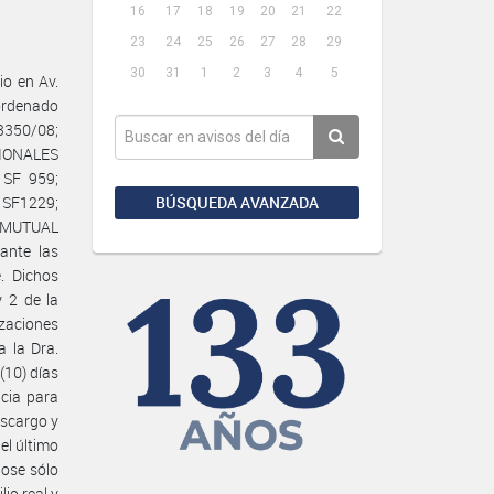
16
17
18
19
20
21
22
23
24
25
26
27
28
29
30
31
1
2
3
4
5
o en Av.
 ordenado
350/08;
SIONALES
SF 959;
BÚSQUEDA AVANZADA
 SF1229;
 MUTUAL
ante las
. Dichos
y 2 de la
zaciones
a la Dra.
(10) días
cia para
escargo y
el último
dose sólo
io real y