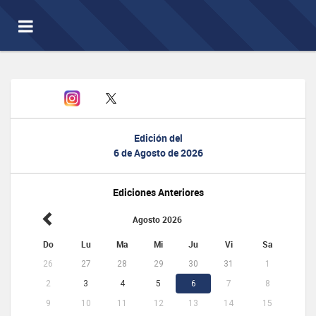
Toggle
navigation
Edición del
6 de Agosto de 2026
Ediciones Anteriores
Agosto 2026
Do
Lu
Ma
Mi
Ju
Vi
Sa
26
27
28
29
30
31
1
2
3
4
5
6
7
8
9
10
11
12
13
14
15