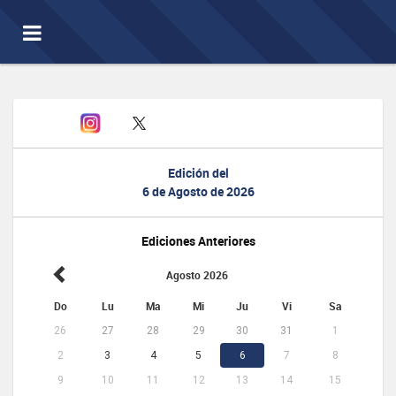
Toggle
navigation
Edición del
6 de Agosto de 2026
Ediciones Anteriores
Agosto 2026
Do
Lu
Ma
Mi
Ju
Vi
Sa
26
27
28
29
30
31
1
2
3
4
5
6
7
8
9
10
11
12
13
14
15