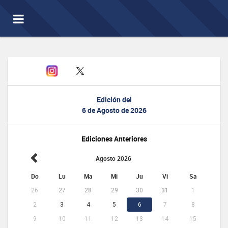
Toggle
navigation
Edición del
6 de Agosto de 2026
Ediciones Anteriores
Agosto 2026
Do
Lu
Ma
Mi
Ju
Vi
Sa
26
27
28
29
30
31
1
2
3
4
5
6
7
8
9
10
11
12
13
14
15