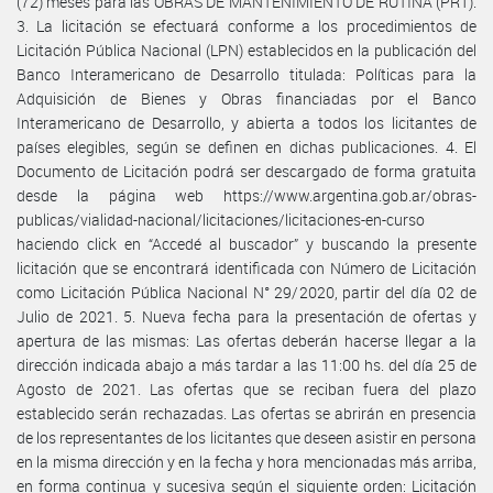
(72) meses para las OBRAS DE MANTENIMIENTO DE RUTINA (PR1).
3. La licitación se efectuará conforme a los procedimientos de
Licitación Pública Nacional (LPN) establecidos en la publicación del
Banco Interamericano de Desarrollo titulada: Políticas para la
Adquisición de Bienes y Obras financiadas por el Banco
Interamericano de Desarrollo, y abierta a todos los licitantes de
países elegibles, según se definen en dichas publicaciones. 4. El
Documento de Licitación podrá ser descargado de forma gratuita
desde la página web https://www.argentina.gob.ar/obras-
publicas/vialidad-nacional/licitaciones/licitaciones-en-curso
haciendo click en “Accedé al buscador” y buscando la presente
licitación que se encontrará identificada con Número de Licitación
como Licitación Pública Nacional N° 29/2020, partir del día 02 de
Julio de 2021. 5. Nueva fecha para la presentación de ofertas y
apertura de las mismas: Las ofertas deberán hacerse llegar a la
dirección indicada abajo a más tardar a las 11:00 hs. del día 25 de
Agosto de 2021. Las ofertas que se reciban fuera del plazo
establecido serán rechazadas. Las ofertas se abrirán en presencia
de los representantes de los licitantes que deseen asistir en persona
en la misma dirección y en la fecha y hora mencionadas más arriba,
en forma continua y sucesiva según el siguiente orden: Licitación