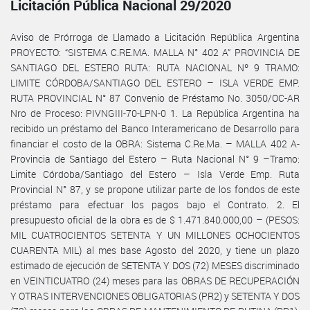
Licitación Pública Nacional 29/2020
Aviso de Prórroga de Llamado a Licitación República Argentina
PROYECTO: “SISTEMA C.RE.MA. MALLA N° 402 A” PROVINCIA DE
SANTIAGO DEL ESTERO RUTA: RUTA NACIONAL Nº 9 TRAMO:
LIMITE CÓRDOBA/SANTIAGO DEL ESTERO – ISLA VERDE EMP.
RUTA PROVINCIAL N° 87 Convenio de Préstamo No. 3050/OC-AR
Nro de Proceso: PIVNGIII-70-LPN-0 1. La República Argentina ha
recibido un préstamo del Banco Interamericano de Desarrollo para
financiar el costo de la OBRA: Sistema C.Re.Ma. – MALLA 402 A-
Provincia de Santiago del Estero – Ruta Nacional N° 9 –Tramo:
Limite Córdoba/Santiago del Estero – Isla Verde Emp. Ruta
Provincial N° 87, y se propone utilizar parte de los fondos de este
préstamo para efectuar los pagos bajo el Contrato. 2. El
presupuesto oficial de la obra es de $ 1.471.840.000,00 – (PESOS:
MIL CUATROCIENTOS SETENTA Y UN MILLONES OCHOCIENTOS
CUARENTA MIL) al mes base Agosto del 2020, y tiene un plazo
estimado de ejecución de SETENTA Y DOS (72) MESES discriminado
en VEINTICUATRO (24) meses para las OBRAS DE RECUPERACIÓN
Y OTRAS INTERVENCIONES OBLIGATORIAS (PR2) y SETENTA Y DOS