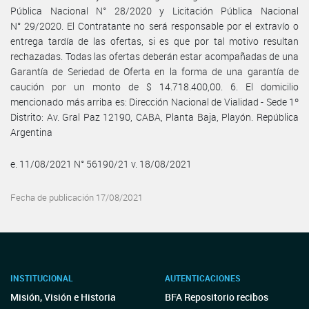
Pública Nacional N° 28/2020 y Licitación Pública Nacional
N° 29/2020. El Contratante no será responsable por el extravío o
entrega tardía de las ofertas, si es que por tal motivo resultan
rechazadas. Todas las ofertas deberán estar acompañadas de una
Garantía de Seriedad de Oferta en la forma de una garantía de
caución por un monto de $ 14.718.400,00. 6. El domicilio
mencionado más arriba es: Dirección Nacional de Vialidad - Sede 1º
Distrito: Av. Gral Paz 12190, CABA, Planta Baja, Playón. República
Argentina
e. 11/08/2021 N° 56190/21 v. 18/08/2021
Fecha de publicación 17/08/2021
INSTITUCIONAL
AUTENTICACIONES
Misión, Visión e Historia
BFA Repositorio recibos