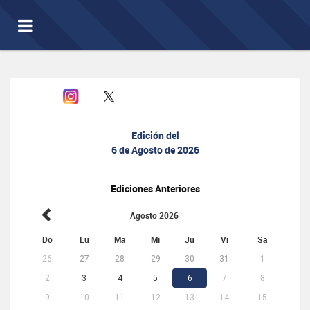
Toggle
navigation
Edición del
6 de Agosto de 2026
Ediciones Anteriores
Agosto 2026
Do
Lu
Ma
Mi
Ju
Vi
Sa
26
27
28
29
30
31
1
2
3
4
5
6
7
8
9
10
11
12
13
14
15