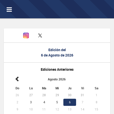
Toggle
navigation
Edición del
6 de Agosto de 2026
Ediciones Anteriores
Agosto 2026
Do
Lu
Ma
Mi
Ju
Vi
Sa
26
27
28
29
30
31
1
2
3
4
5
6
7
8
9
10
11
12
13
14
15