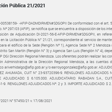
ación Pública 21/2021
-00538159- -AFIP-DADMDIRMEN#SDGOPII De conformidad con el art. 52,
sp. Nº 297/03 (AFIP), se notifica que se encuentra a disposición de los int
sición de Adjudicación DI-2021-56-E-AFIP-DIRMEN#SDGOPII, en referen
en la Licitación Pública N° 21/21, correspondiente al servicio de mant
 para el edificio de la Sede (Renglón Nº 1), Agencia Sede Nº 2 Mendoza
istrito San Martín (Renglón N° 3) y Agencia San Luis (Renglón N° 4), dep
IP DGI Dirección Regional Mendoza. Los oferentes podrán realizar las co
ión Administrativa de la Dirección Regional Mendoza, a las cuentas 
ico ariverhidalgo@afip.gob.ar y/o earroyogonzalez@afip.gob.ar. ADJUD
Z AHUMADA, CUIT N° 23-93720396-9. RENGLONES ADJUDICADOS Nº
 ADJUDICADO: $ 6.105.000. ADJUDICATARIO: RABADAN S.A., CUI
1-9. RENGLONES ADJUDICADOS Nº: 2 y 3. IMPORTE ADJUDICADO: $ 2.
8/2021 N° 57450/21 v. 17/08/2021