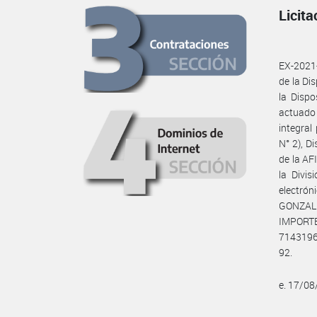
Licit
EX-2021
de la Di
la Dispo
actuado 
integral
N° 2), D
de la AF
la Divis
electrón
GONZALE
IMPORTE
7143196
92.
e. 17/0