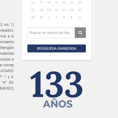
16
17
18
19
20
21
22
23
24
25
26
27
28
29
30
31
1
2
3
4
5
 inc. 1)
eresados,
cia a lo
enimiento
 (Renglón
BÚSQUEDA AVANZADA
endientes
nsultas a
de correo
ICATARIO:
: 1 y 4.
T N° 30-
646.823,