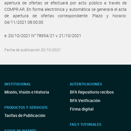
apertura de ofertas se efectuará por acto público a través de
COMPR.AR. En forma electrónica y automática se generará el acta
de apertura de ofertas correspondiente. Plazo y horario:
04/11/2021 08:00:00
e. 20/10/2021 N° 78954/21 v. 21/10/2021
Fecha de publicación 20/10/2021
INSTITUCIONAL
AUTENTICACIONES
Misión, Visión e Historia
BFA Repositorio recibos
BFA Verificación
PRODUCTOS Y SERVICIOS
Firma digital
Tarifas de Publicación
FAQ Y TUTORIALES
SITIOS DE INTERÉS