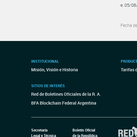
e. 05/0
Fecha d
INSTITUCIONAL
PRODUCT
Misión, Visión e Historia
Tarifas 
SITIOS DE INTERÉS
Red de Boletines Oficiales de la R. A.
BFA Blockchain Federal Argentina
Secretaría
Boletín Oficial
Legal y Técnica
de la República