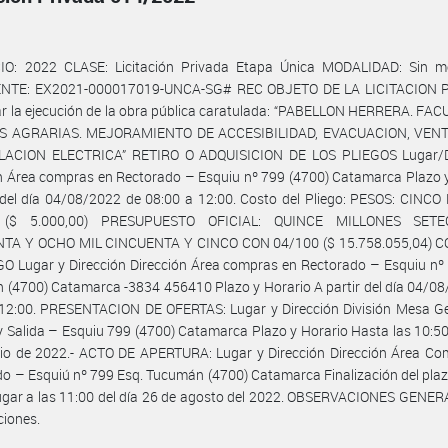
IO: 2022 CLASE: Licitación Privada Etapa Única MODALIDAD: Sin m
NTE: EX2021-000017019-UNCA-SG# REC OBJETO DE LA LICITACION 
r la ejecución de la obra pública caratulada: “PABELLON HERRERA. FA
S AGRARIAS. MEJORAMIENTO DE ACCESIBILIDAD, EVACUACION, VEN
LACION ELECTRICA” RETIRO O ADQUISICION DE LOS PLIEGOS Lugar/D
n Área compras en Rectorado – Esquiu nº 799 (4700) Catamarca Plazo 
 del día 04/08/2022 de 08:00 a 12:00. Costo del Pliego: PESOS: CINC
 ($ 5.000,00) PRESUPUESTO OFICIAL: QUINCE MILLONES SETE
TA Y OCHO MIL CINCUENTA Y CINCO CON 04/100 ($ 15.758.055,04) 
O Lugar y Dirección Dirección Área compras en Rectorado – Esquiu nº
(4700) Catamarca -3834 456410 Plazo y Horario A partir del día 04/0
 12:00. PRESENTACION DE OFERTAS: Lugar y Dirección División Mesa Ge
y Salida – Esquiu 799 (4700) Catamarca Plazo y Horario Hasta las 10:50
lio de 2022.- ACTO DE APERTURA: Lugar y Dirección Dirección Área Co
o – Esquiú nº 799 Esq. Tucumán (4700) Catamarca Finalización del plaz
ugar a las 11:00 del día 26 de agosto del 2022. OBSERVACIONES GENER
ciones.