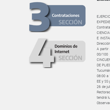
EJERCIC
EXPEDIE
Contrata
CIENCIA
E INSTA
Direcció
A partir
00/100
CINCUEN
DE PLIEG
Tucumán 
08:00 a
EE y SS 
26 de ju
Rectorad
tendrá l
Observa