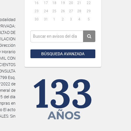
16
17
18
19
20
21
22
23
24
25
26
27
28
29
odalidad
30
31
1
2
3
4
5
PRIVADA:
CULTAD DE
TILACION
irección
y Horario
BÚSQUEDA AVANZADA
O MIL CON
CIENTOS
CONSULTA
 799 Esq.
8/2022 de
neral de
5 del día
mpras en
o El acto
ALES: Sin