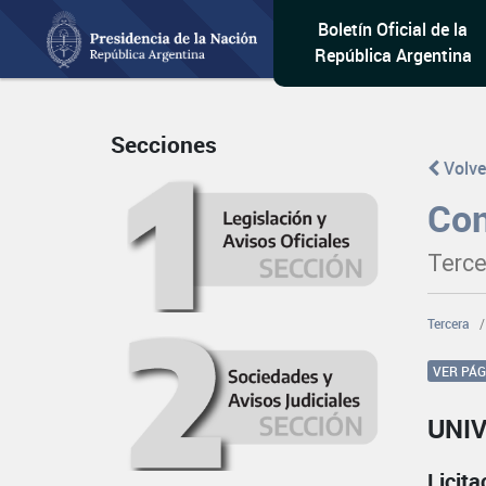
Boletín Oficial de la
República Argentina
Secciones
Volve
Con
Terce
Tercera
VER PÁ
UNI
Licit