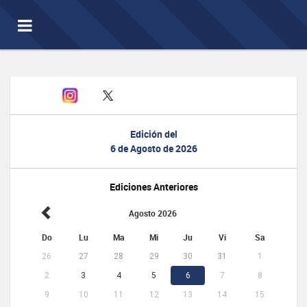
Toggle
navigation
Edición del
6 de Agosto de 2026
Ediciones Anteriores
Agosto 2026
Do
Lu
Ma
Mi
Ju
Vi
Sa
26
27
28
29
30
31
1
2
3
4
5
6
7
8
9
10
11
12
13
14
15