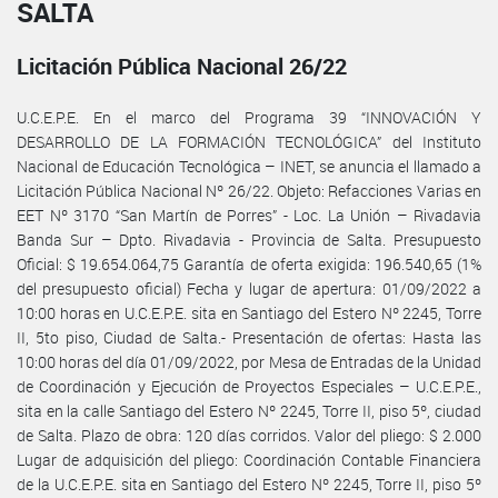
SALTA
Licitación Pública Nacional 26/22
U.C.E.P.E. En el marco del Programa 39 “INNOVACIÓN Y
DESARROLLO DE LA FORMACIÓN TECNOLÓGICA” del Instituto
Nacional de Educación Tecnológica – INET, se anuncia el llamado a
Licitación Pública Nacional Nº 26/22. Objeto: Refacciones Varias en
EET Nº 3170 “San Martín de Porres” - Loc. La Unión – Rivadavia
Banda Sur – Dpto. Rivadavia - Provincia de Salta. Presupuesto
Oficial: $ 19.654.064,75 Garantía de oferta exigida: 196.540,65 (1%
del presupuesto oficial) Fecha y lugar de apertura: 01/09/2022 a
10:00 horas en U.C.E.P.E. sita en Santiago del Estero Nº 2245, Torre
II, 5to piso, Ciudad de Salta.- Presentación de ofertas: Hasta las
10:00 horas del día 01/09/2022, por Mesa de Entradas de la Unidad
de Coordinación y Ejecución de Proyectos Especiales – U.C.E.P.E.,
sita en la calle Santiago del Estero Nº 2245, Torre II, piso 5º, ciudad
de Salta. Plazo de obra: 120 días corridos. Valor del pliego: $ 2.000
Lugar de adquisición del pliego: Coordinación Contable Financiera
de la U.C.E.P.E. sita en Santiago del Estero Nº 2245, Torre II, piso 5º