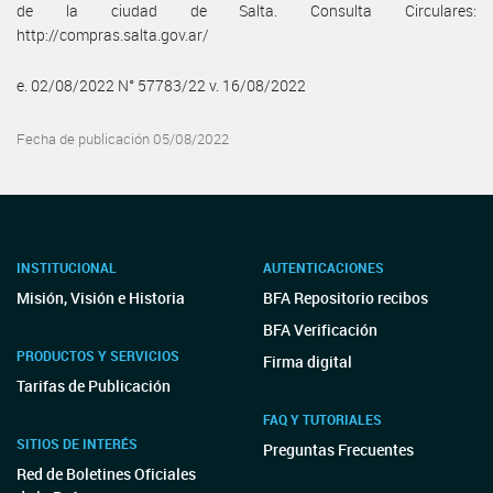
de la ciudad de Salta. Consulta Circulares:
http://compras.salta.gov.ar/
e. 02/08/2022 N° 57783/22 v. 16/08/2022
Fecha de publicación 05/08/2022
INSTITUCIONAL
AUTENTICACIONES
Misión, Visión e Historia
BFA Repositorio recibos
BFA Verificación
PRODUCTOS Y SERVICIOS
Firma digital
Tarifas de Publicación
FAQ Y TUTORIALES
SITIOS DE INTERÉS
Preguntas Frecuentes
Red de Boletines Oficiales