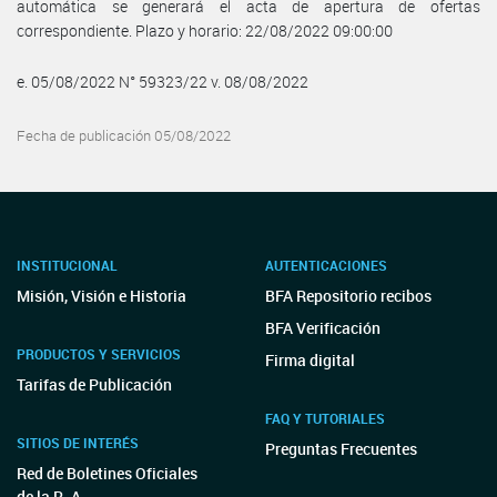
automática se generará el acta de apertura de ofertas
correspondiente. Plazo y horario: 22/08/2022 09:00:00
e. 05/08/2022 N° 59323/22 v. 08/08/2022
Fecha de publicación 05/08/2022
INSTITUCIONAL
AUTENTICACIONES
Misión, Visión e Historia
BFA Repositorio recibos
BFA Verificación
PRODUCTOS Y SERVICIOS
Firma digital
Tarifas de Publicación
FAQ Y TUTORIALES
SITIOS DE INTERÉS
Preguntas Frecuentes
Red de Boletines Oficiales
de la R. A.