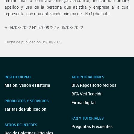
remitir mail a contrataciones@cvsa.com.ar, indicando nombre,
apellido y DNI de la persona que asistirá y empresa a la cual
representa, con una antelación mínima de UN (1) día hábil.
e. 04/08/2022 N° 57099/22 v. 05/08/2022
Fecha de publicación 05/08/2022
INSTITUCIONAL
AUTENTICACIONES
Misión, Visión e Historia
BFA Repositorio recibos
BFA Verificación
PRODUCTOS Y SERVICIOS
Firma digital
Tarifas de Publicación
FAQ Y TUTORIALES
SITIOS DE INTERÉS
Preguntas Frecuentes
Red de Boletines Oficiales