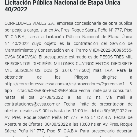
Licitación Pública Nacional de Etapa Única
40/2022
CORREDORES VIALES S.A., empresa concesionaria de obra pública
por peaje a cargo, sita en Av. Pres. Roque Sáenz Peña N° 777, Piso
5° C.A.B.A.; llama a Licitación Pública Nacional de Etapa Única
N° 40/2022 cuyo objeto es la contratación del Servicio de
Mantenimiento y Conservación en el Tramo V (EX-2022-00096555-
CVSA-SC#CVSA). El presupuesto estimado es de PESOS TRES MIL
SEISCIENTOS DIECISÉIS MILLONES CUATROCIENTOS DIECISIETE
MIL SEISCIENTOS DOS ($ 3.616.417.602) más I.V.A. Para la
obtención de los Pliegos dirigirse a
https://corredoresvialessa.com.ar/es/proveedores/?gerencia=1 &
tipo=Licitaci%C3%B3n+P%C3%BAblica Fecha límite para consultas:
hasta el día 24/08/2022 a las 12 hs. vía mail a
contrataciones@cvsa.com.ar Fecha límite de presentación de
ofertas: desde las 9:00 hs hasta las 11:00 hs. del día 30/08/2022 en
Av. Pres. Roque Sáenz Peña N° 777, Piso 5° C.A.B.A. Fecha de
Apertura de Ofertas: 30/08/2022 a las 13:00 hs en Av. Pres. Roque
Sáenz Peña N° 777, Piso 5° C.A.B.A. Para presenciarlo deberán