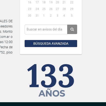
16
17
18
19
20
21
22
23
24
25
26
27
28
29
30
31
1
2
3
4
5
NALES DE
oveedores
as. Monto
.com.ar o
las 12:00
BÚSQUEDA AVANZADA
 Fecha de
752, piso