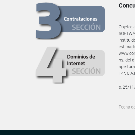
Concu
Objeto:
SOFTWARE
institui
estimado
www.comp
hs. del 
apertura
14°, C.A.
e. 25/1
Fecha d