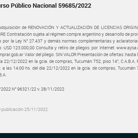
rso Público Nacional 59685/2022
 adquisición de RENOVACIÓN Y ACTUALIZACIÓN DE LICENCIAS ORIGI
 Contratación sujeta al régimen compre argentino y desarrollo de pr
do por la Ley N° 27.437 y demás normas complementarias y aclaratori
: USD 123.000,00 Consulta y retiro de pliegos: por internet: www.aysa
rar.gob.ar Valor del pliego: SIN VALOR Presentación de ofertas: hasta 
día 22/12/2022 en la gcia. de compras, Tucumán 752, piso 14°, C.A.B.A.
: a las 14:00 hs. del día 22/12/2022 en la gcia. de compras, Tucumán 
B.A.
1/2022 N° 96321/22 v. 28/11/2022
e publicación 25/11/2022