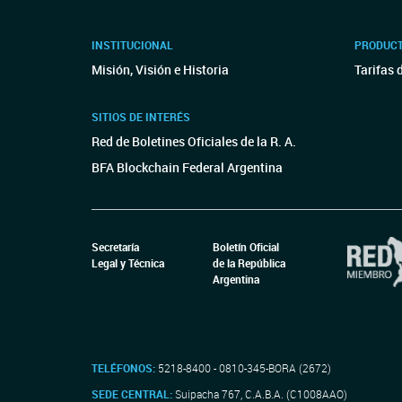
INSTITUCIONAL
PRODUCT
Misión, Visión e Historia
Tarifas 
SITIOS DE INTERÉS
Red de Boletines Oficiales de la R. A.
BFA Blockchain Federal Argentina
Secretaría
Boletín Oficial
Legal y Técnica
de la República
Argentina
TELÉFONOS:
5218-8400 - 0810-345-BORA (2672)
SEDE CENTRAL:
Suipacha 767, C.A.B.A. (C1008AAO)