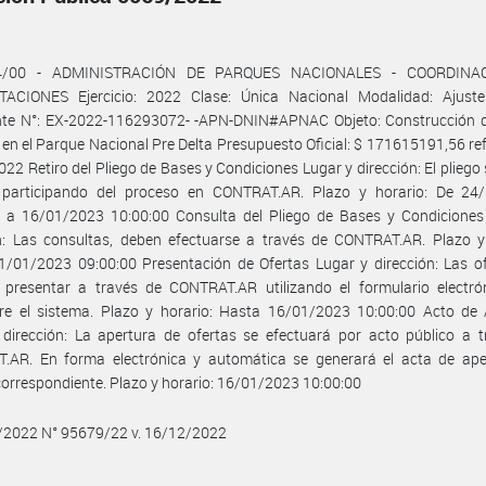
4/00 - ADMINISTRACIÓN DE PARQUES NACIONALES - COORDINA
ACIONES Ejercicio: 2022 Clase: Única Nacional Modalidad: Ajuste
nte N°: EX-2022-116293072- -APN-DNIN#APNAC Objeto: Construcción 
 en el Parque Nacional Pre Delta Presupuesto Oficial: $ 171615191,56 ref
22 Retiro del Pliego de Bases y Condiciones Lugar y dirección: El pliego
r participando del proceso en CONTRAT.AR. Plazo y horario: De 24
0 a 16/01/2023 10:00:00 Consulta del Pliego de Bases y Condiciones
n: Las consultas, deben efectuarse a través de CONTRAT.AR. Plazo y 
/01/2023 09:00:00 Presentación de Ofertas Lugar y dirección: Las of
 presentar a través de CONTRAT.AR utilizando el formulario electró
tre el sistema. Plazo y horario: Hasta 16/01/2023 10:00:00 Acto de 
dirección: La apertura de ofertas se efectuará por acto público a t
.AR. En forma electrónica y automática se generará el acta de ape
correspondiente. Plazo y horario: 16/01/2023 10:00:00
1/2022 N° 95679/22 v. 16/12/2022