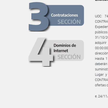
UOC: 7
CONTRAT
Expedie
públicos
31/10/20
adquiri
00:00:0
direcció
Hasta 11
deberán
suminis
Lugar y 
CONTRAT
ofertas 
e. 24/1