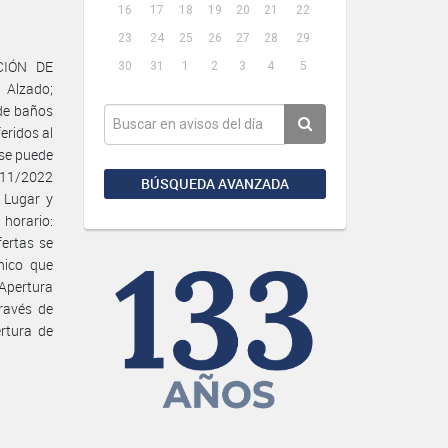
16
17
18
19
20
21
22
23
24
25
26
27
28
29
CIÓN DE
30
31
1
2
3
4
5
 Alzado;
de baños
eridos al
 se puede
/11/2022
BÚSQUEDA AVANZADA
 Lugar y
horario:
ertas se
nico que
Apertura
ravés de
rtura de