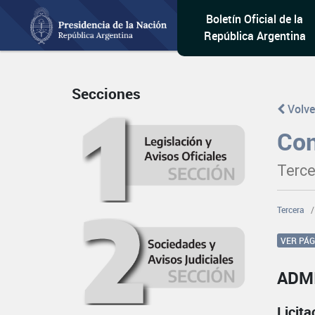
Boletín Oficial de la
República Argentina
Secciones
Volve
Con
Terce
Tercera
VER PÁ
ADM
Licit