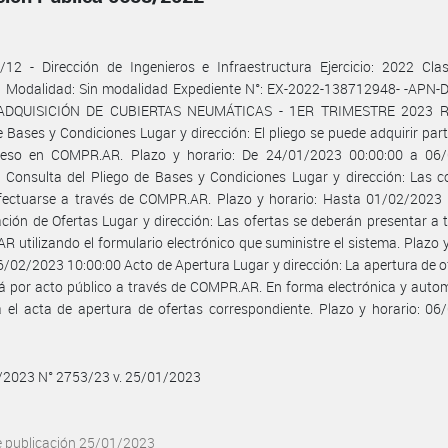
12 - Dirección de Ingenieros e Infraestructura Ejercicio: 2022 Clas
l Modalidad: Sin modalidad Expediente N°: EX-2022-138712948- -APN-
 ADQUISICIÓN DE CUBIERTAS NEUMÁTICAS - 1ER TRIMESTRE 2023 Re
e Bases y Condiciones Lugar y dirección: El pliego se puede adquirir par
ceso en COMPR.AR. Plazo y horario: De 24/01/2023 00:00:00 a 06
 Consulta del Pliego de Bases y Condiciones Lugar y dirección: Las c
fectuarse a través de COMPR.AR. Plazo y horario: Hasta 01/02/2023 
ción de Ofertas Lugar y dirección: Las ofertas se deberán presentar a 
 utilizando el formulario electrónico que suministre el sistema. Plazo y
/02/2023 10:00:00 Acto de Apertura Lugar y dirección: La apertura de o
á por acto público a través de COMPR.AR. En forma electrónica y auto
 el acta de apertura de ofertas correspondiente. Plazo y horario: 0
0
1/2023 N° 2753/23 v. 25/01/2023
e publicación 25/01/2023