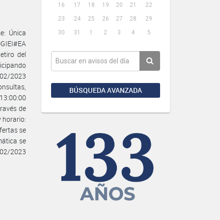
16
17
18
19
20
21
22
23
24
25
26
27
28
29
e: Única
30
31
1
2
3
4
5
DGIEI#EA
tiro del
ticipando
/02/2023
onsultas,
BÚSQUEDA AVANZADA
13:00:00
través de
 horario:
fertas se
mática se
6/02/2023