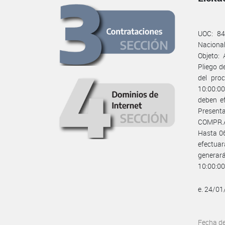
UOC: 84/
Naciona
Objeto:
Pliego d
del pro
10:00:00
deben e
Presenta
COMPR.AR
Hasta 06
efectuar
generará
10:00:0
e. 24/0
Fecha d