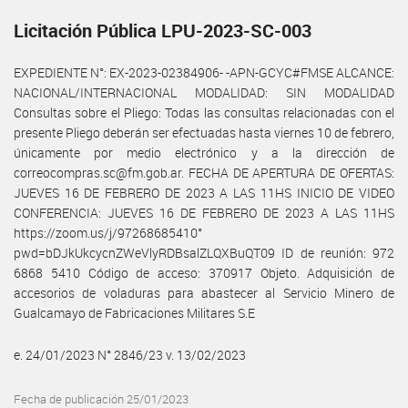
Licitación Pública LPU-2023-SC-003
EXPEDIENTE N°: EX-2023-02384906- -APN-GCYC#FMSE ALCANCE:
NACIONAL/INTERNACIONAL MODALIDAD: SIN MODALIDAD
Consultas sobre el Pliego: Todas las consultas relacionadas con el
presente Pliego deberán ser efectuadas hasta viernes 10 de febrero,
únicamente por medio electrónico y a la dirección de
correocompras.sc@fm.gob.ar. FECHA DE APERTURA DE OFERTAS:
JUEVES 16 DE FEBRERO DE 2023 A LAS 11HS INICIO DE VIDEO
CONFERENCIA: JUEVES 16 DE FEBRERO DE 2023 A LAS 11HS
https://zoom.us/j/97268685410°
pwd=bDJkUkcycnZWeVlyRDBsalZLQXBuQT09 ID de reunión: 972
6868 5410 Código de acceso: 370917 Objeto. Adquisición de
accesorios de voladuras para abastecer al Servicio Minero de
Gualcamayo de Fabricaciones Militares S.E
e. 24/01/2023 N° 2846/23 v. 13/02/2023
Fecha de publicación 25/01/2023