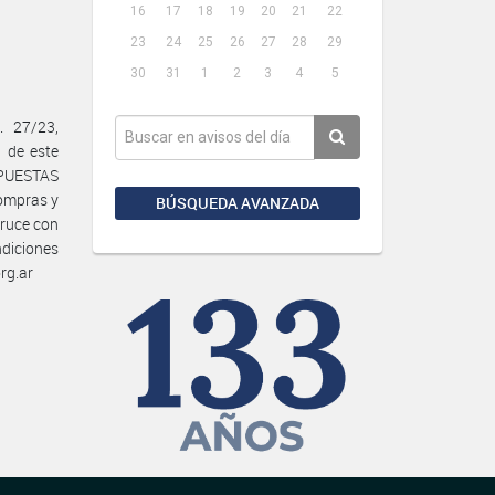
16
17
18
19
20
21
22
23
24
25
26
27
28
29
30
31
1
2
3
4
5
. 27/23,
 de este
OPUESTAS
Compras y
BÚSQUEDA AVANZADA
cruce con
ndiciones
rg.ar