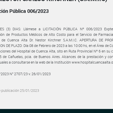
ación Pública 006/2023
S (3) DIAS: Llámese a LICITACIÓN PÚBLICA Nº 006/2023 Expte
ión de Productos Médicos de Alto Costo para el Servicio de Farmacia
l de Cuenca Alta Dr. Nestor Kirchner S.A.M.I.C. APERTURA DE PR
N DE PLAZO: Día 08 de Febrero de 2023 a las 10:00 hs, en el Área de 
ciones del Hospital de Cuenca Alta, sito en Ruta Provincial Nº 6 en su 
 de Cañuelas, pcia. de Buenos Aires. Alcances de la prestación y co
uales a consultarse en la web de la Institución www.hospitalcuencaalta.o
1/2023 N° 2707/23 v. 26/01/2023
e publicación 25/01/2023