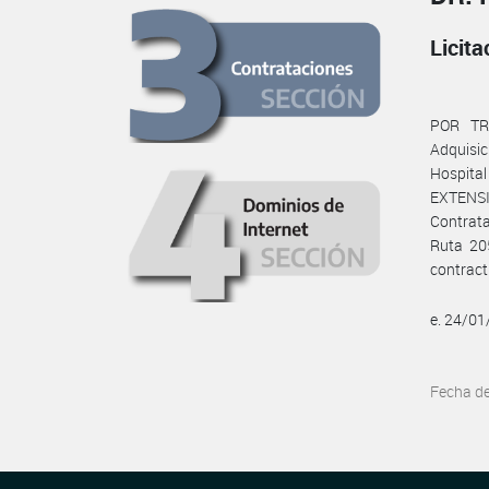
Licit
POR TRE
Adquisic
Hospita
EXTENSIO
Contrata
Ruta 205
contract
e. 24/0
Fecha d