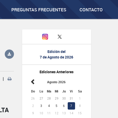
PREGUNTAS FRECUENTES
CONTACTO
Edición del
7 de Agosto de 2026
Ediciones Anteriores
|
Agosto 2026
Do
Lu
Ma
Mi
Ju
Vi
Sa
26
27
28
29
30
31
1
2
3
4
5
6
7
8
LTA
9
10
11
12
13
14
15