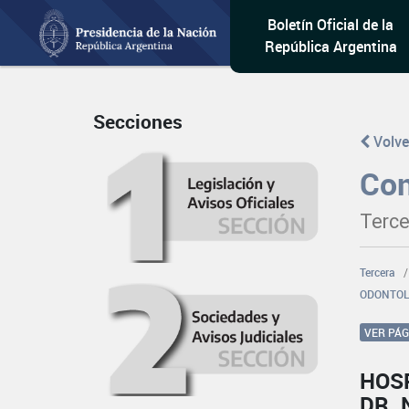
Boletín Oficial de la
República Argentina
Secciones
Volve
Con
Terce
Tercera
ODONTOL
VER PÁ
HOSP
DR. 