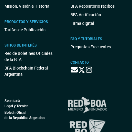
Misión, Visión e Historia
BFA Repositorio recibos
BFA Verificación
PRODUCTOS Y SERVICIOS
Firma digital
Tarifas de Publicación
FAQ Y TUTORIALES
SITIOS DE INTERÉS
Preguntas Frecuentes
Red de Boletines Oficiales
de la R. A.
CONTACTO
BFA Blockchain Federal
Argentina
Secretaría
Legal y Técnica
Boletín Oficial
de la República Argentina