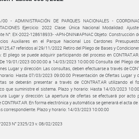
4/00 - ADMINISTRACIÓN DE PARQUES NACIONALES - COORDINA
ACIONES Ejercicio: 2022 Clase: Única Nacional Modalidad: Ajuste
nte N°: EX-2022-128618933- -APN-DNIN#APNAC Objeto: Construcción d
icios Auxiliares en el Parque Nacional Los Cardones Presupuesto 
125,47 referidos al 29/11/2022 Retiro del Pliego de Bases y Condicione
n: El pliego se puede adquirir participando del proceso en CONTRAT.AR
 De 19/01/2023 00:00:00 a 14/03/2023 10:00:00 Consulta del Pliego d
nes Lugar y dirección: Las consultas, deben efectuarse a través de CO
horario: Hasta 07/03/2023 09:00:00 Presentación de Ofertas Lugar y d
rtas se deberán presentar a través de CONTRAT.AR utilizando el fo
ico que suministre el sistema. Plazo y horario: Hasta 14/03/2023 10:0
ura Lugar y dirección: La apertura de ofertas se efectuará por acto 
e CONTRAT.AR. En forma electrónica y automática se generará el acta de
as correspondiente. Plazo y horario: 14/03/2023 10:00:00
1/2023 N° 2325/23 v. 08/02/2023