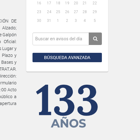
16
17
18
19
20
21
22
23
24
25
26
27
28
29
CIÓN DE
30
31
1
2
3
4
5
 Alzado;
e Galpón
Oficial:
s Lugar y
. Plazo y
BÚSQUEDA AVANZADA
e Bases y
NTRAT.AR.
irección:
rmulario
0:00 Acto
público a
 apertura