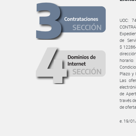
UOC: 7
CONTRAT
Expedie
de Serv
$ 122864
direcció
horario:
Condicio
Plazo y 
Las ofe
electrón
de Apert
través d
de ofert
e. 19/0