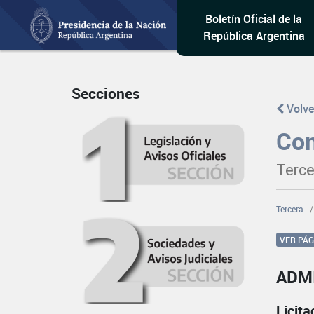
Boletín Oficial de la
República Argentina
Secciones
Volve
Con
Terce
Tercera
VER PÁ
ADM
Licit