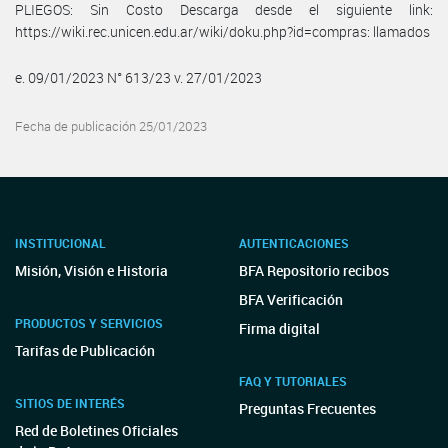
PLIEGOS: Sin Costo Descarga desde el siguiente link:
https://wiki.rec.unicen.edu.ar/wiki/doku.php?id=compras: llamados
e. 09/01/2023 N° 613/23 v. 27/01/2023
Fecha de publicación 25/01/2023
INSTITUCIONAL
AUTENTICACIONES
Misión, Visión e Historia
BFA Repositorio recibos
BFA Verificación
PRODUCTOS Y SERVICIOS
Firma digital
Tarifas de Publicación
FAQ Y TUTORIALES
SITIOS DE INTERÉS
Preguntas Frecuentes
Red de Boletines Oficiales