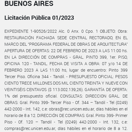
BUENOS AIRES
Licitación Pública 01/2023
EXPEDIENTE 1-90526/2022 Alc. 0 Anx. 0 Cpo. 1 OBJETO: Obra:
RESTAURACIÓN FACHADA SEDE CENTRAL RECTORADO, EN EL
MARCO DEL “PROGRAMA FEDERAL DE OBRAS DE ARQUITECTURA”
APERTURA DE OFERTAS: 22 DE FEBRERO DE 2023 A LAS 11:00 hs.
EN LA DIRECCIÓN DE COMPRAS - GRAL. PINTO 399, 1er. PISO,
OFICINA 120 - TANDIL. FECHA DE VISITA A OBRA: 07 y/o 14 DE
FEBRERO 2023 A LAS 11:00 hs, lugar de encuentro: Pinto 399
Tercer Piso. Oficina 344 - Tandil. - PRESUPUESTO OFICIAL: PESOS
CIENTO TRECE MILLONES DOS MIL CIENTO TREINTA Y NUEVE CON
VEINTISÉIS CENTAVOS ($ 113.002.139,26). GARANTÍA DE OFERTA:
1% del presupuesto oficial. CONSULTAS: DIRECCION GRAL. DE
OBRAS: Gral. Pinto 399- Tercer Piso - Of. 344 – Tandil - Tel (0249)
442-2000 - Int. 142, c.e: obras@rec.unicen.edu.ar, días hábiles en el
horario de 8 a 12. DIRECCIÓN DE COMPRAS: Gral. Pinto 399- Primer
Piso - Of. 120 – Tandil - Tel (0249) 442-2000 - Int. 132, c.e:
compras@rec.unicen.edu.ar, días hábiles en el horario de 8 a 12.