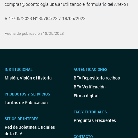
compras@odontologia.uba.ar utilizando el formulario del Anexo I
e. 17/05/2023 N° 35784/23 v. 18/05/2023
Fecha de publicación 18/05/2023
INSTITUCIONAL
AUTENTICACIONES
Misión, Visión e Historia
BFA Repositorio recibos
BFA Verificación
PRODUCTOS Y SERVICIOS
Firma digital
Tarifas de Publicación
FAQ Y TUTORIALES
SITIOS DE INTERÉS
Preguntas Frecuentes
Red de Boletines Oficiales
de la R. A.
CONTACTO