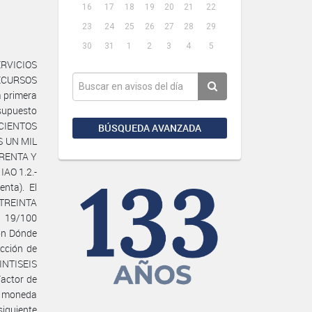
16
17
18
19
20
21
22
23
24
25
26
27
28
29
30
31
1
2
3
4
5
ntención o de aceptación, o que estén por finalizar, pero para los cuales aún no se haya emitido un certificado de terminación final sin salvedades. Donde dice: IAO 5.5 (g) El monto mínimo de activos líquidos y/o de acceso a créditos libres de otros compromisos contractuales del Oferente y excluyendo cualquier anticipo que pudiera recibir bajo el Contrato deberá ser de (2 x P.O / Plazo) = PESOS ARGENTINOS DOSCIENTOS QUINCE MILLONES ($ 215.000.000.-) Debe decir: IAO 5.5 (g) El monto mínimo de activos líquidos y/o de acceso a créditos libres de otros compromisos contractuales del Oferente y excluyendo cualquier anticipo que pudiera recibir bajo el Contrato deberá ser de (2 x P.O / Plazo) = PESOS ARGENTINOS TRESCIENTOS VEINTIDOS MILLONES TRESCIENTOS TREINTA Y SIETE MIL SEISCIENTOS OCHENTA Y UNO ($ 322.337.681.-) 3. Garantía de la oferta Donde dice: IAO 17.2 El monto de la Garantía de la Oferta es: PESOS ARGENTINOS TRECE MILLONES ($ 13.000.000.-) Debe de
BÚSQUEDA AVANZADA