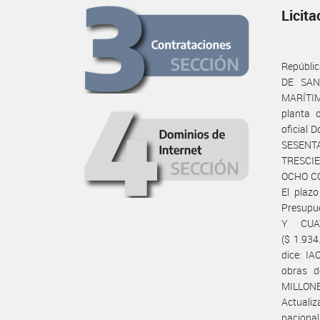
Licit
República Argentina PROSAMA - PROGRAMA DE FORTALECIMIENTO DE LOS SERVICIOS DE SANIDAD AGROPECUARIA Y DEL MANEJO SUSTENTABLE DE LOS RECURSOS MARÍTIMOS DE ARGENTINA PRÉSTAMO N° BID 5660/OC-AR “Construcción de la primera planta de Laboratorio Martinez” PROSAMA-4-LPN-O ENMIENDA N° 1 1. Presupuesto oficial Donde dice: IAO 1.2.- El plazo previsto de ejecución de las Obras es de TRESCIENTOS SESENTA (360) días. El Presupuesto Oficial de la obra es de PESOS ARGENTINOS UN MIL TRESCIENTOS UN MILLONES NOVECIENTOS DIECINUEVE MIL SEISCIENTOS CUARENTA Y OCHO CON 27/100 ($ 1.301.919.648,27) calculados a agosto de 2023 Debe decir: IAO 1.2.- El plazo previsto de ejecución de las Obras es de 360 días (trescientos sesenta). El Presupuesto oficial de la obra es de PESOS ARGENTINOS UN MIL NOVECIENTOS TREINTA Y CUATRO MILLONES VEINTISEIS MIL OCHENTA Y SIETE CON 19/100 ($ 1.934.026.087,19) calculados a septiembre de 2023 2. Criterios de calificación Dónde dice: IAO 5.5 (a):