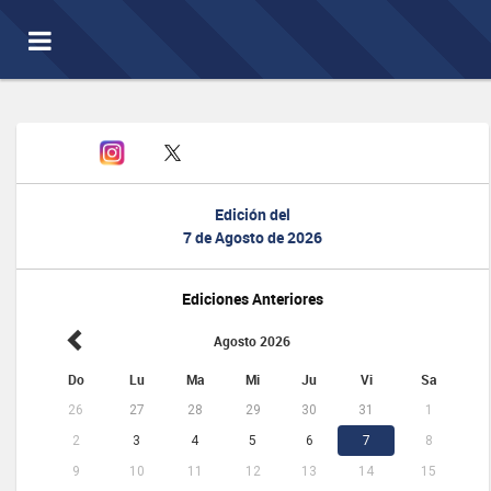
Toggle
navigation
Edición del
7 de Agosto de 2026
Ediciones Anteriores
Agosto 2026
Do
Lu
Ma
Mi
Ju
Vi
Sa
26
27
28
29
30
31
1
2
3
4
5
6
7
8
9
10
11
12
13
14
15