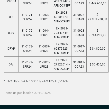
DN-DGA
46871742- -
SPR24
LPU23
OCA23
3.449.600,00
APN-DC#SPF
EX-2023-
31-0171-
31-0032-
31-0024-
$
U.8
60135273- -
SPR24
LPU23
OCA23
29.953.700,00
APN-DC#SPF
EX-2023-
31-0172-
31-0044-
31-0023-
$
U.30
72549749- -
SPR24
LPU23
OCA23
3.764.280,00
APN-DC#SPF
EX-2023-
31-0173-
31-0037-
31-0017-
DRYP
62875525- -
$ 34.800,00
SPR24
LPU23
OCA23
APN-DC#SPF
EX-2023-
31-0174-
31-0023-
31-0018-
DAI
27522014- -
$ 50.400,00
SPR24
LPU23
OCA23
APN-DC#SPF
e. 02/10/2024 N° 68831/24 v. 02/10/2024
Fecha de publicación 02/10/2024