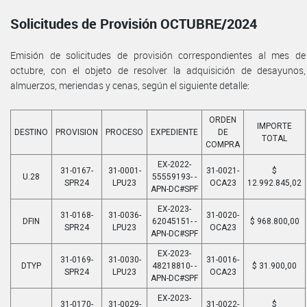
Solicitudes de Provisión OCTUBRE/2024
Emisión de solicitudes de provisión correspondientes al mes de
octubre, con el objeto de resolver la adquisición de desayunos,
almuerzos, meriendas y cenas, según el siguiente detalle:
ORDEN
IMPORTE
DESTINO
PROVISION
PROCESO
EXPEDIENTE
DE
TOTAL
COMPRA
EX-2022-
31-0167-
31-0001-
31-0021-
$
U.28
55559193- -
SPR24
LPU23
OCA23
12.992.845,02
APN-DC#SPF
EX-2023-
31-0168-
31-0036-
31-0020-
DFIN
62045151- -
$ 968.800,00
SPR24
LPU23
OCA23
APN-DC#SPF
EX-2023-
31-0169-
31-0030-
31-0016-
DTYP
48218810- -
$ 31.900,00
SPR24
LPU23
OCA23
APN-DC#SPF
EX-2023-
31-0170-
31-0029-
31-0022-
$